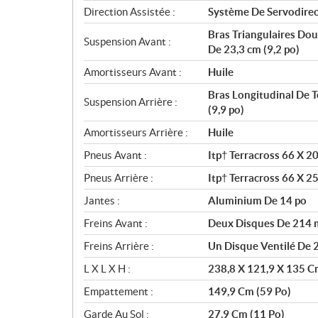
Direction Assistée :
Système De Servodirec
Bras Triangulaires Do
Suspension Avant :
De 23,3 cm (9,2 po)
Amortisseurs Avant :
Huile
Bras Longitudinal De 
Suspension Arrière :
(9,9 po)
Amortisseurs Arrière :
Huile
Pneus Avant :
Itp† Terracross 66 X 2
Pneus Arrière :
Itp† Terracross 66 X 2
Jantes :
Aluminium De 14 po
Freins Avant :
Deux Disques De 214 m
Freins Arrière :
Un Disque Ventilé De 
L X L X H :
238,8 X 121,9 X 135 C
Empattement :
149,9 Cm (59 Po)
Garde Au Sol :
27,9 Cm (11 Po)