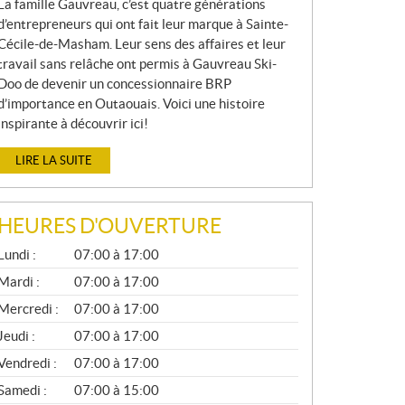
La famille Gauvreau, c’est quatre générations
d’entrepreneurs qui ont fait leur marque à Sainte-
Cécile-de-Masham. Leur sens des affaires et leur
travail sans relâche ont permis à Gauvreau Ski-
Doo de devenir un concessionnaire BRP
d’importance en Outaouais. Voici une histoire
inspirante à découvrir ici!
LIRE LA SUITE
HEURES D'OUVERTURE
G
Lundi :
07:00 à 17:00
É
N
Mardi :
07:00 à 17:00
É
Mercredi :
07:00 à 17:00
R
A
Jeudi :
07:00 à 17:00
L
Vendredi :
07:00 à 17:00
Samedi :
07:00 à 15:00