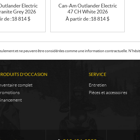
utlander Electric
Can-Am Outlander Electric
ranite Grey 2026
47 CH White 2026
ir de :
18 814
$
À partir de :
18 814
$
f seulement et ne peuvent être considérées comme une information contractuelle. N'hésite
PRODUITS D'OCCASION
SERVICE
nventaire complet
Entretien
romotions
Pièces et accessoires
inancement