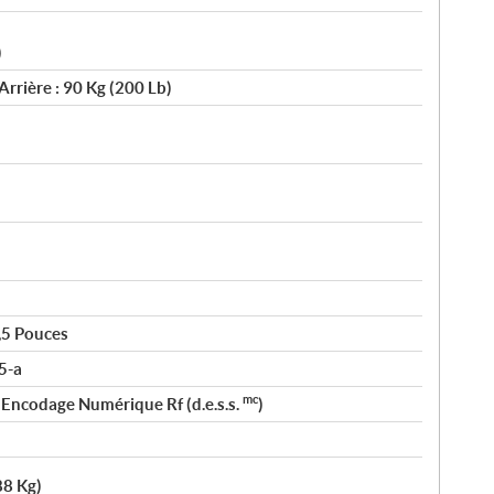
)
Arrière : 90 Kg (200 Lb)
,5 Pouces
5-a
mc
 Encodage Numérique Rf (d.e.s.s.
)
88 Kg)