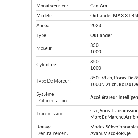
S
Manufacturier :
Can-Am
p
Modèle :
Outlander MAX XT 850
é
c
Année :
2023
i
Type :
Outlander
f
i
850
Moteur :
c
1000r
a
850
Cylindrée :
t
1000
i
850: 78 ch, Rotax De 85
o
Type De Moteur :
1000r: 91 ch, Rotax De 
n
s
Système
Accélérateur Intelligent
D'alimentation :
Cvc, Sous-transmission
Transmission :
Mort Et Marche Arrière
Rouage
Modes Sélectionnables
D'entraînement :
Avant Visco-lok Qe