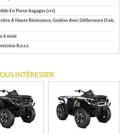
ible En Porte-bagages (crs)
rière À Haute Résistance, Guidon Avec Déflecteurs D’air,
e 6 mois
ection B.e.s.t.
VOUS INTÉRESSER