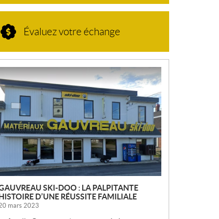
Évaluez votre échange
N
O
U
V
E
L
L
E
S
GAUVREAU SKI-DOO : LA PALPITANTE
HISTOIRE D’UNE RÉUSSITE FAMILIALE
20 mars 2023