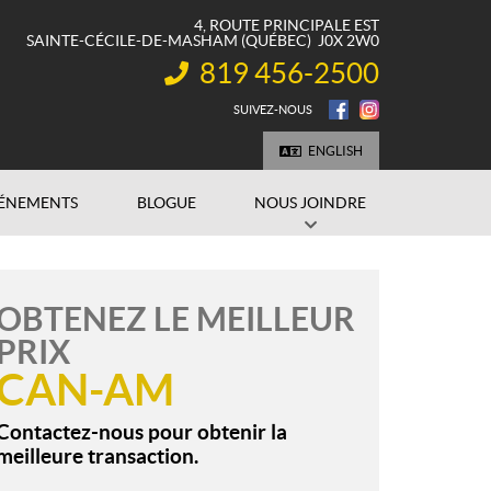
4, ROUTE PRINCIPALE EST
SAINTE-CÉCILE-DE-MASHAM
(QUÉBEC)
J0X 2W0
819 456-2500
INFORMATION :
SUIVEZ-NOUS
ENGLISH
ÉNEMENTS
BLOGUE
NOUS JOINDRE
OBTENEZ LE MEILLEUR
PRIX
CAN-AM
Contactez-nous pour obtenir la
meilleure transaction.