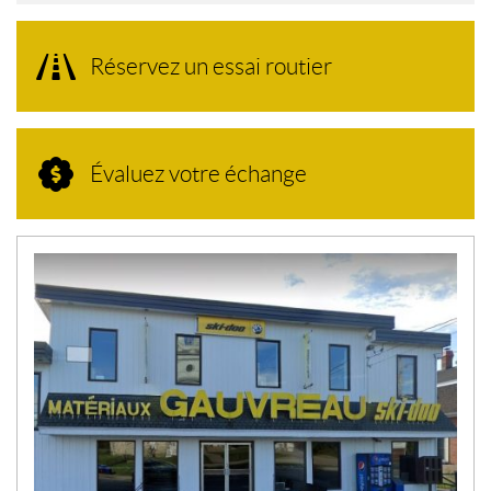
Réservez un essai routier
Évaluez votre échange
N
O
U
V
E
L
L
E
S