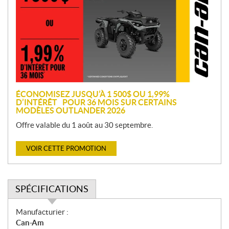
m
o
t
i
o
n
ÉCONOMISEZ JUSQU’À 1 500$ OU 1,99%
D’INTÉRÊT POUR 36 MOIS SUR CERTAINS
MODÈLES OUTLANDER 2026
Offre valable du 1 août au 30 septembre.
VOIR CETTE PROMOTION
SPÉCIFICATIONS
S
Manufacturier :
p
Can-Am