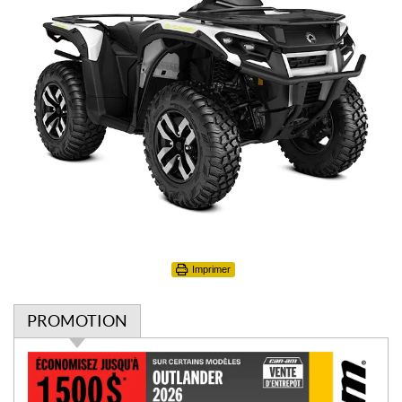
Imprimer
PROMOTION
P
r
o