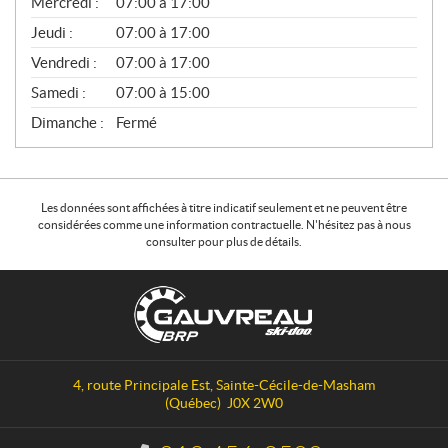
Mercredi :
07:00 à 17:00
R
A
Jeudi :
07:00 à 17:00
L
Vendredi :
07:00 à 17:00
Samedi :
07:00 à 15:00
Dimanche :
Fermé
Les données sont affichées à titre indicatif seulement et ne peuvent être
considérées comme une information contractuelle. N'hésitez pas à nous
consulter pour plus de détails.
C
G
o
a
n
u
t
v
a
r
4, route Principale Est
,
Sainte-Cécile-de-Masham
c
e
(Québec)
J0X 2W0
t
a