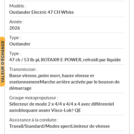
é
Modèle :
c
Outlander Electric 47 CH White
i
f
Année :
i
2026
c
Type :
a
Outlander
t
Type :
i
47 ch / 53 lb-pi, ROTAX® E-POWER, refroidi par liquide
o
n
Transmission :
s
Basse vitesse, point mort, haute vitesse et
stationnementMarche arrière activée par le bouton de
démarrage
Groupe motopropulseur :
Sélecteur de mode 2 x 4/4 x 4/4 x 4 avec différentiel
autobloquant avant Visco-Lok† QE
Assistance à la conduite :
Travail/Standard/Modes sportLimiteur de vitesse