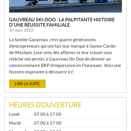
GAUVREAU SKI-DOO : LA PALPITANTE HISTOIRE
D’UNE RÉUSSITE FAMILIALE
20 mars 2023
La famille Gauvreau, c’est quatre générations
d’entrepreneurs qui ont fait leur marque à Sainte-Cécile-
de-Masham. Leur sens des affaires et leur travail sans
relâche ont permis à Gauvreau Ski-Doo de devenir un
concessionnaire BRP d’importance en Outaouais. Voici une
histoire inspirante à découvrir ici!
LIRE LA SUITE
HEURES D'OUVERTURE
G
Lundi :
07:00 à 17:00
É
N
Mardi :
07:00 à 17:00
É