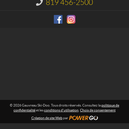
u
819 456-2500
I
S
n
f
k
o
i
r
-
m
D
a
o
t
i
o
o
n
:
© 2026 Gauvreau Ski-Doo. Tous droits réservés. Consultez la
politique de
confidentialité
et les
conditions d'utilisation
.
Choix de consentement
Création de site Web
par