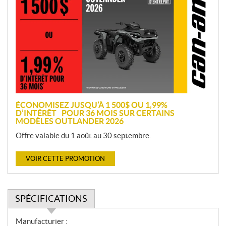
o
m
o
t
i
o
n
ÉCONOMISEZ JUSQU’À 1 500$ OU 1,99%
D’INTÉRÊT POUR 36 MOIS SUR CERTAINS
MODÈLES OUTLANDER 2026
Offre valable du 1 août au 30 septembre.
VOIR CETTE PROMOTION
SPÉCIFICATIONS
S
Manufacturier :