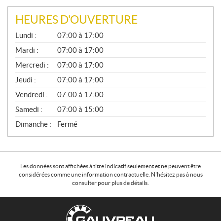
HEURES D'OUVERTURE
G
Lundi :
07:00 à 17:00
É
N
Mardi :
07:00 à 17:00
É
Mercredi :
07:00 à 17:00
R
A
Jeudi :
07:00 à 17:00
L
Vendredi :
07:00 à 17:00
Samedi :
07:00 à 15:00
Dimanche :
Fermé
Les données sont affichées à titre indicatif seulement et ne peuvent être
considérées comme une information contractuelle. N'hésitez pas à nous
consulter pour plus de détails.
C
G
o
a