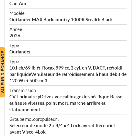
p
Can-Am
é
Modèle :
c
Outlander MAX Backcountry 1000R Stealth Black
i
f
Année :
i
2026
c
Type :
a
Outlander
t
Type :
i
101 ch/69 lb-ft, Rotax 999 cc, 2 cyl. en V, DACT, refroidi
o
par liquideVentilateur de refroidissement à haut débit de
n
120 W et 500 cm3
s
Transmission :
CVT primaire pDrive avec calibrage de spécifique Basse
et haute vitesses, point mort, marche arrière et
stationnement
Groupe motopropulseur :
Sélecteur de mode 2 x 4/4 x 4 Lock avec différentiel
avant Visco-4Lok