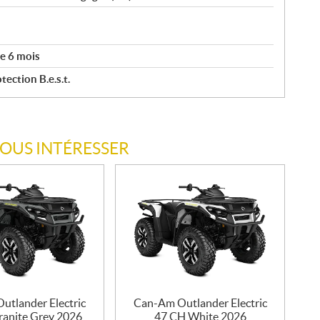
e 6 mois
ection B.e.s.t.
VOUS INTÉRESSER
utlander Electric
Can-Am Outlander Electric
ranite Grey 2026
47 CH White 2026