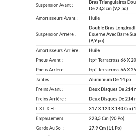
Bras Triangulaires Do
Suspension Avant :
De 23,3 cm (9,2 po)
Amortisseurs Avant :
Huile
Double Bras Longitudin
Suspension Arrière :
Externe Avec Barre St
(9,9 po)
Amortisseurs Arrière :
Huile
Pneus Avant :
Itp† Terracross 66 X 2
Pneus Arrière :
Itp† Terracross 66 X 2
Jantes :
Aluminium De 14 po
Freins Avant :
Deux Disques De 214 m
Freins Arrière :
Deux Disques De 214 m
L X L X H :
317 X 123 X 140 Cm (1
Empattement :
228,5 Cm (90 Po)
Garde Au Sol :
27,9 Cm (11 Po)