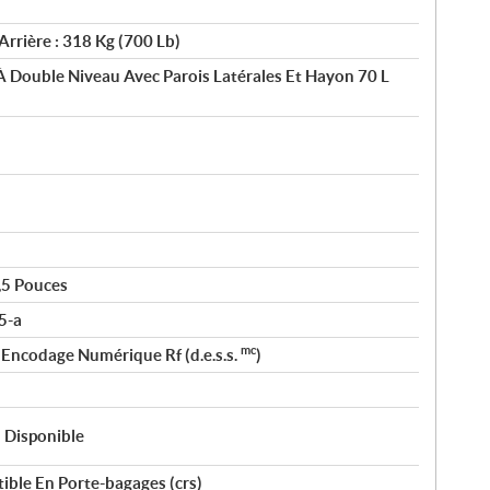
Arrière : 318 Kg (700 Lb)
 Double Niveau Avec Parois Latérales Et Hayon 70 L
,5 Pouces
5-a
mc
 Encodage Numérique Rf (d.e.s.s.
)
l Disponible
ible En Porte-bagages (crs)