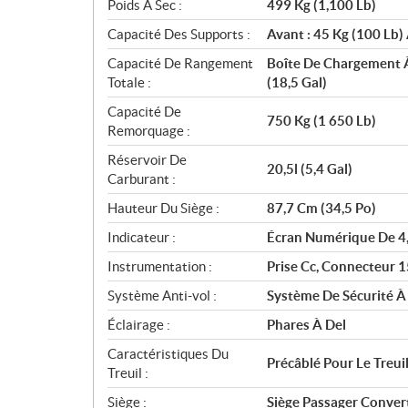
Poids À Sec :
499 Kg (1,100 Lb)
Capacité Des Supports :
Avant : 45 Kg (100 Lb) 
Capacité De Rangement
Boîte De Chargement À
Totale :
(18,5 Gal)
Capacité De
750 Kg (1 650 Lb)
Remorquage :
Réservoir De
20,5l (5,4 Gal)
Carburant :
Hauteur Du Siège :
87,7 Cm (34,5 Po)
Indicateur :
Écran Numérique De 4
Instrumentation :
Prise Cc, Connecteur 1
Système Anti-vol :
Système De Sécurité À
Éclairage :
Phares À Del
Caractéristiques Du
Précâblé Pour Le Treui
Treuil :
Siège :
Siège Passager Convert