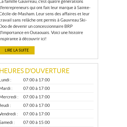
La famille Gauvreau, c’est quatre générations
d’entrepreneurs qui ont fait leur marque à Sainte-
Cécile-de-Masham. Leur sens des affaires et leur
travail sans relâche ont permis à Gauvreau Ski-
Doo de devenir un concessionnaire BRP
d’importance en Outaouais. Voici une histoire
inspirante à découvrir ici!
LIRE LA SUITE
HEURES D'OUVERTURE
G
Lundi :
07:00 à 17:00
É
N
Mardi :
07:00 à 17:00
É
Mercredi :
07:00 à 17:00
R
A
Jeudi :
07:00 à 17:00
L
Vendredi :
07:00 à 17:00
Samedi :
07:00 à 15:00