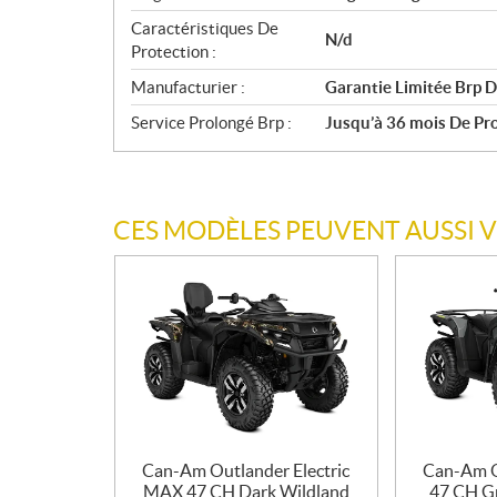
Caractéristiques De
N/d
Protection :
Manufacturier :
Garantie Limitée Brp D
Service Prolongé Brp :
Jusqu’à 36 mois De Prot
CES MODÈLES PEUVENT AUSSI 
Can-Am Outlander Electric
Can-Am O
MAX 47 CH Dark Wildland
47 CH G