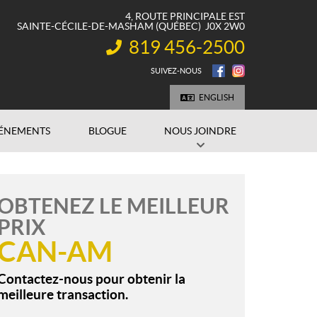
4, ROUTE PRINCIPALE EST
SAINTE-CÉCILE-DE-MASHAM
(QUÉBEC)
J0X 2W0
819 456-2500
INFORMATION :
SUIVEZ-NOUS
ENGLISH
ÉNEMENTS
BLOGUE
NOUS JOINDRE
OBTENEZ LE MEILLEUR
PRIX
CAN-AM
Contactez-nous pour obtenir la
meilleure transaction.