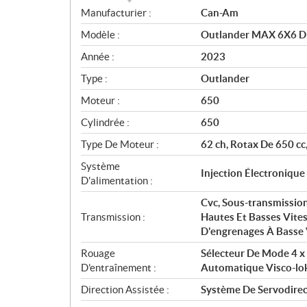
S
Manufacturier :
Can-Am
p
Modèle :
Outlander MAX 6X6 DP
é
c
Année :
2023
i
Type :
Outlander
f
i
Moteur :
650
c
Cylindrée :
650
a
Type De Moteur :
62 ch, Rotax De 650 cc, 
t
i
Système
Injection Électronique
o
D'alimentation :
n
Cvc, Sous-transmissio
s
Transmission :
Hautes Et Basses Vites
D'engrenages À Basse 
Rouage
Sélecteur De Mode 4 x 
D'entraînement :
Automatique Visco-lo
Direction Assistée :
Système De Servodirec