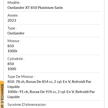
é
Modèle :
c
Outlander XT 850 Platinium Satin
i
f
Année :
i
2023
c
Type :
a
Outlander
t
Moteur :
i
850
o
1000r
n
s
Cylindrée :
850
1000
Type De Moteur :
850: 78 ch, Rotax De 854 cc, 2 cyl. En V, Refroidi Par
Liquide
1000r: 91 ch, Rotax De 976 cc, 2 cyl. En V, Refroidi Par
Liquide
Système D'alimentation :