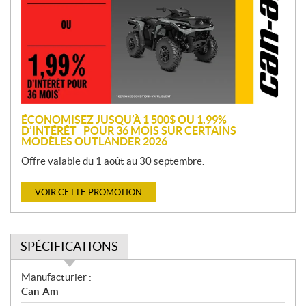
m
o
t
i
o
n
ÉCONOMISEZ JUSQU’À 1 500$ OU 1,99%
D’INTÉRÊT POUR 36 MOIS SUR CERTAINS
MODÈLES OUTLANDER 2026
Offre valable du 1 août au 30 septembre.
VOIR CETTE PROMOTION
SPÉCIFICATIONS
S
Manufacturier :
p
Can-Am