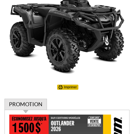
Imprimer
PROMOTION
P
r
o