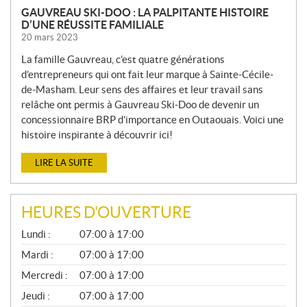
GAUVREAU SKI-DOO : LA PALPITANTE HISTOIRE
D’UNE RÉUSSITE FAMILIALE
20 mars 2023
La famille Gauvreau, c’est quatre générations
d’entrepreneurs qui ont fait leur marque à Sainte-Cécile-
de-Masham. Leur sens des affaires et leur travail sans
relâche ont permis à Gauvreau Ski-Doo de devenir un
concessionnaire BRP d’importance en Outaouais. Voici une
histoire inspirante à découvrir ici!
LIRE LA SUITE
HEURES D'OUVERTURE
G
Lundi :
07:00 à 17:00
É
N
Mardi :
07:00 à 17:00
É
Mercredi :
07:00 à 17:00
R
A
Jeudi :
07:00 à 17:00
L