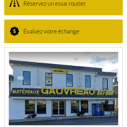
Réservez un essai routier
Évaluez votre échange
N
O
U
V
E
L
L
E
S