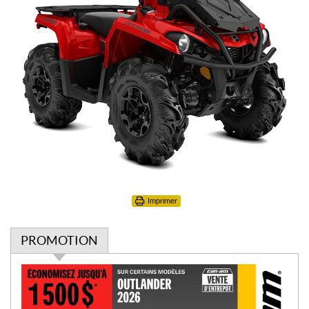
Imprimer
PROMOTION
P
r
o