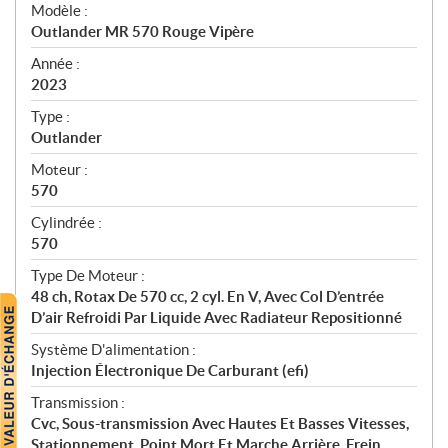
é
Modèle :
c
Outlander MR 570 Rouge Vipère
i
f
Année :
i
2023
c
Type :
a
Outlander
t
Moteur :
i
570
o
n
Cylindrée :
s
570
Type De Moteur :
48 ch, Rotax De 570 cc, 2 cyl. En V, Avec Col D’entrée
D’air Refroidi Par Liquide Avec Radiateur Repositionné
Système D'alimentation :
Injection Électronique De Carburant (efi)
Transmission :
Cvc, Sous-transmission Avec Hautes Et Basses Vitesses,
Stationnement, Point Mort Et Marche Arrière, Frein