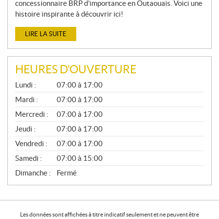
concessionnaire BRP d’importance en Outaouais. Voici une
histoire inspirante à découvrir ici!
LIRE LA SUITE
HEURES D'OUVERTURE
G
Lundi :
07:00 à 17:00
É
N
Mardi :
07:00 à 17:00
É
Mercredi :
07:00 à 17:00
R
A
Jeudi :
07:00 à 17:00
L
Vendredi :
07:00 à 17:00
Samedi :
07:00 à 15:00
Dimanche :
Fermé
Les données sont affichées à titre indicatif seulement et ne peuvent être