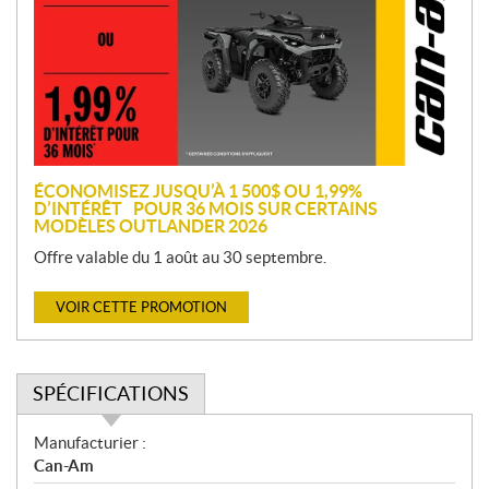
m
o
t
i
o
n
ÉCONOMISEZ JUSQU’À 1 500$ OU 1,99%
D’INTÉRÊT POUR 36 MOIS SUR CERTAINS
MODÈLES OUTLANDER 2026
Offre valable du 1 août au 30 septembre.
VOIR CETTE PROMOTION
SPÉCIFICATIONS
S
Manufacturier :
p
Can-Am