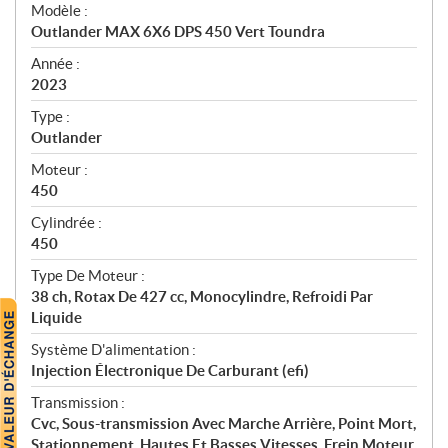
é
Modèle :
c
Outlander MAX 6X6 DPS 450 Vert Toundra
i
f
Année :
i
2023
c
Type :
a
Outlander
t
Moteur :
i
450
o
n
Cylindrée :
s
450
Type De Moteur :
38 ch, Rotax De 427 cc, Monocylindre, Refroidi Par
Liquide
Système D'alimentation :
Injection Électronique De Carburant (efi)
Transmission :
Cvc, Sous-transmission Avec Marche Arrière, Point Mort,
Stationnement, Hautes Et Basses Vitesses, Frein Moteur