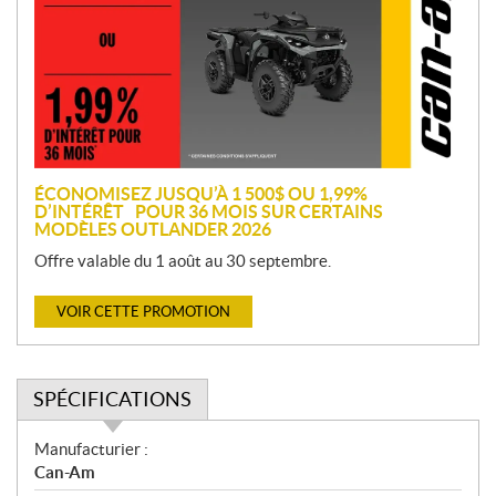
m
o
t
i
o
n
ÉCONOMISEZ JUSQU’À 1 500$ OU 1,99%
D’INTÉRÊT POUR 36 MOIS SUR CERTAINS
MODÈLES OUTLANDER 2026
Offre valable du 1 août au 30 septembre.
VOIR CETTE PROMOTION
SPÉCIFICATIONS
S
Manufacturier :
p
Can-Am