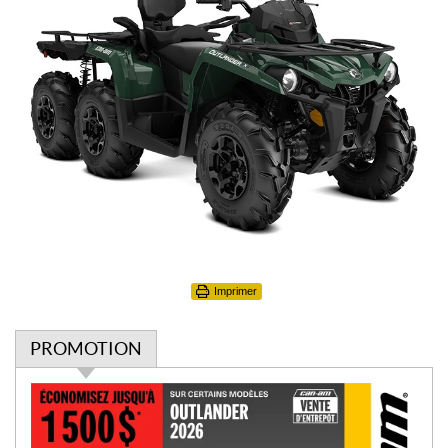
Imprimer
PROMOTION
P
r
o