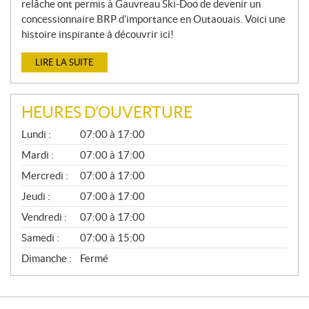
relâche ont permis à Gauvreau Ski-Doo de devenir un
concessionnaire BRP d’importance en Outaouais. Voici une
histoire inspirante à découvrir ici!
LIRE LA SUITE
HEURES D'OUVERTURE
G
Lundi :
07:00 à 17:00
É
N
Mardi :
07:00 à 17:00
É
Mercredi :
07:00 à 17:00
R
A
Jeudi :
07:00 à 17:00
L
Vendredi :
07:00 à 17:00
Samedi :
07:00 à 15:00
Dimanche :
Fermé