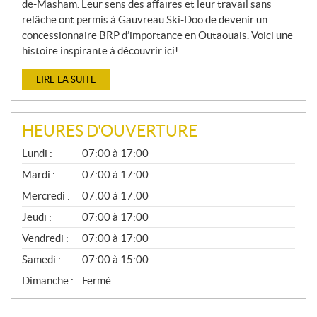
de-Masham. Leur sens des affaires et leur travail sans
relâche ont permis à Gauvreau Ski-Doo de devenir un
concessionnaire BRP d’importance en Outaouais. Voici une
histoire inspirante à découvrir ici!
LIRE LA SUITE
HEURES D'OUVERTURE
G
Lundi :
07:00 à 17:00
É
N
Mardi :
07:00 à 17:00
É
Mercredi :
07:00 à 17:00
R
A
Jeudi :
07:00 à 17:00
L
Vendredi :
07:00 à 17:00
Samedi :
07:00 à 15:00
Dimanche :
Fermé