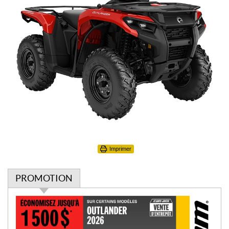
Imprimer
PROMOTION
P
r
o