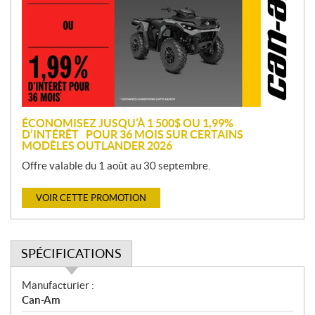
m
o
t
i
o
n
ÉCONOMISEZ JUSQU’À 1 500$ OU 1,99%
D’INTÉRÊT POUR 36 MOIS SUR CERTAINS
MODÈLES OUTLANDER 2026
Offre valable du 1 août au 30 septembre.
VOIR CETTE PROMOTION
SPÉCIFICATIONS
S
Manufacturier :
p
Can-Am