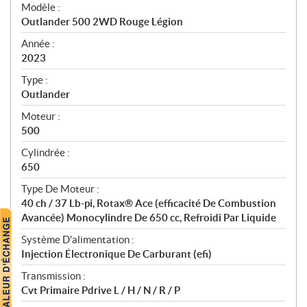
é
Modèle :
c
Outlander 500 2WD Rouge Légion
i
f
Année :
i
2023
c
Type :
a
Outlander
t
Moteur :
i
500
o
n
Cylindrée :
s
650
Type De Moteur :
40 ch / 37 Lb-pi, Rotax® Ace (efficacité De Combustion
Avancée) Monocylindre De 650 cc, Refroidi Par Liquide
Système D'alimentation :
Injection Électronique De Carburant (efi)
Transmission :
Cvt Primaire Pdrive L / H / N / R / P