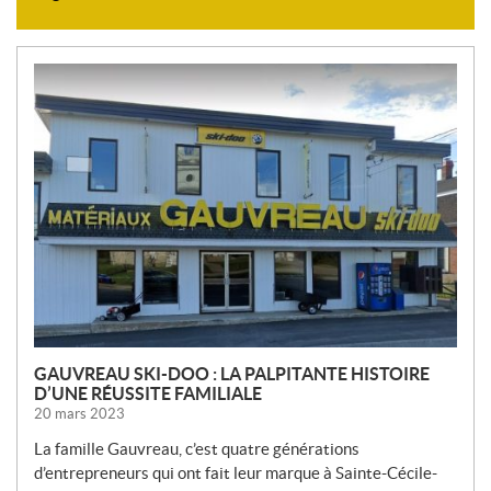
N
O
U
V
E
L
L
E
S
GAUVREAU SKI-DOO : LA PALPITANTE HISTOIRE
D’UNE RÉUSSITE FAMILIALE
20 mars 2023
La famille Gauvreau, c’est quatre générations
d’entrepreneurs qui ont fait leur marque à Sainte-Cécile-