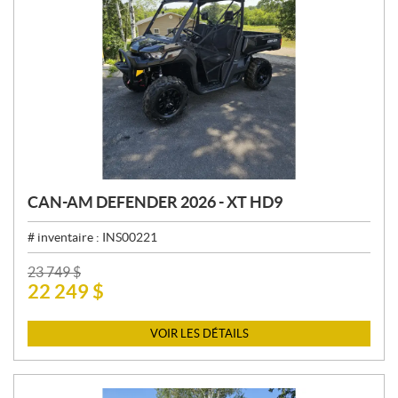
CAN-AM DEFENDER 2026 - XT HD9
# inventaire :
INS00221
P
23 749
$
22 249
$
R
I
X
VOIR LES DÉTAILS
: