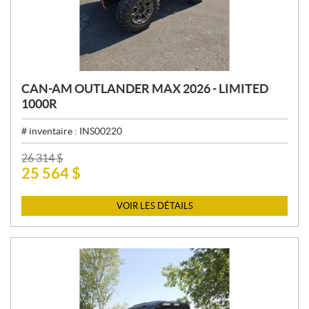
CAN-AM OUTLANDER MAX 2026 - LIMITED
1000R
# inventaire :
INS00220
P
26 314
$
25 564
$
R
I
X
VOIR LES DÉTAILS
: