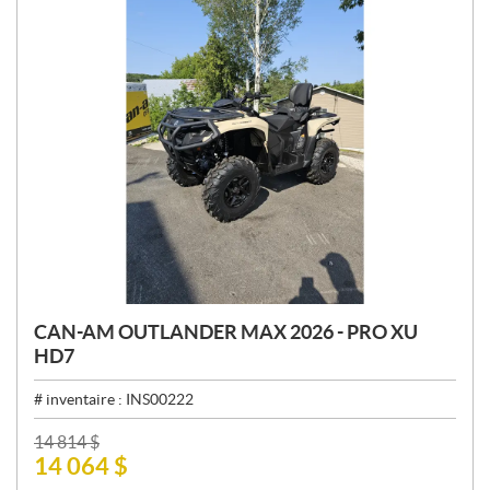
CAN-AM OUTLANDER MAX 2026 - PRO XU
HD7
# inventaire :
INS00222
P
14 814
$
14 064
$
R
I