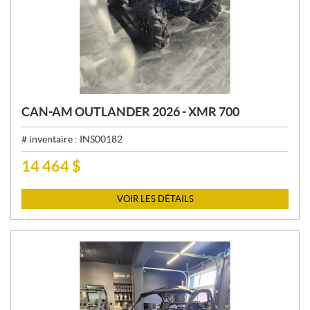
CAN-AM OUTLANDER 2026 - XMR 700
# inventaire :
INS00182
14 464
$
P
R
I
VOIR LES DÉTAILS
X
: