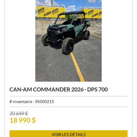
CAN-AM COMMANDER 2026 - DPS 700
# inventaire :
INS00215
P
20 649
$
18 990
$
R
I
X
VOIR LES DÉTAILS