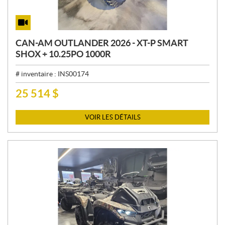
CAN-AM OUTLANDER 2026 - XT-P SMART
SHOX + 10.25PO 1000R
# inventaire :
INS00174
25 514
$
P
R
I
VOIR LES DÉTAILS
X
: