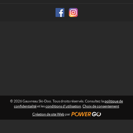
f
k
o
i
r
-
m
D
a
o
t
i
o
o
n
:
© 2026 Gauvreau Ski-Doo. Tous droits réservés. Consultez la
politique de
confidentialité
et les
conditions d'utilisation
.
Choix de consentement
Création de site Web
par