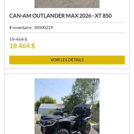
CAN-AM OUTLANDER MAX 2026 - XT 850
# inventaire :
INS00219
P
19 464
$
18 464
$
R
I
X
VOIR LES DÉTAILS
: