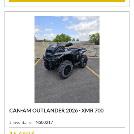
:
CAN-AM OUTLANDER 2026 - XMR 700
# inventaire :
INS00217
15 489
$
P