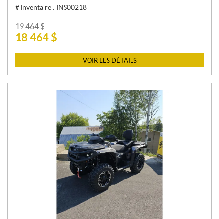
# inventaire :
INS00218
P
19 464
$
18 464
$
R
I
X
VOIR LES DÉTAILS
: