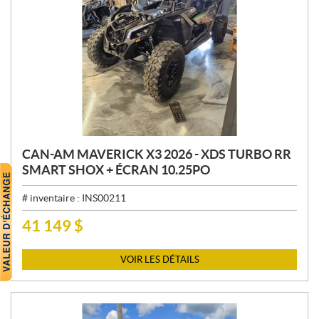
CAN-AM MAVERICK X3 2026 - XDS TURBO RR
SMART SHOX + ÉCRAN 10.25PO
# inventaire :
INS00211
41 149
$
P
R
I
VOIR LES DÉTAILS
X
: