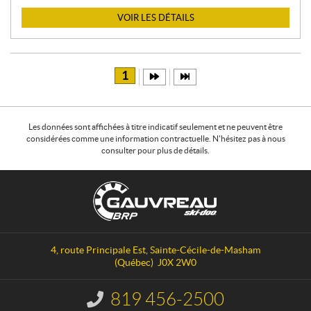
X
VOIR LES DÉTAILS
:
1
Les données sont affichées à titre indicatif seulement et ne peuvent être
considérées comme une information contractuelle. N'hésitez pas à nous
consulter pour plus de détails.
C
G
o
a
n
u
t
v
a
r
4, route Principale Est
,
Sainte-Cécile-de-Masham
c
e
(Québec)
J0X 2W0
t
a
u
819 456-2500
I
S
n