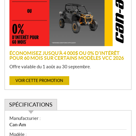
m
o
t
i
o
n
ÉCONOMISEZ JUSQU’À 4 000$ OU 0% D’INTÉRÊT
POUR 60 MOIS SUR CERTAINS MODÈLES VCC 2026
Offre valable du 1 août au 30 septembre.
VOIR CETTE PROMOTION
SPÉCIFICATIONS
S
Manufacturier :
p
Can-Am
é
Modèle :