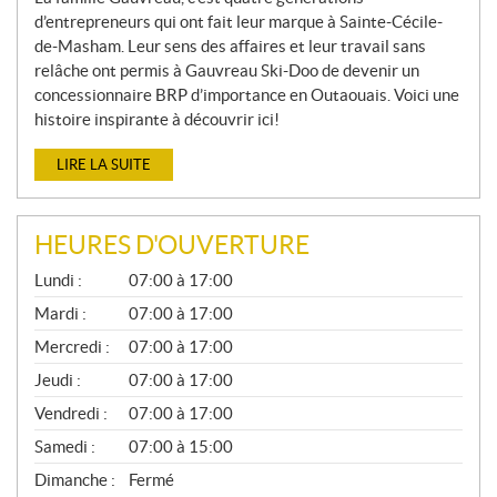
d’entrepreneurs qui ont fait leur marque à Sainte-Cécile-
de-Masham. Leur sens des affaires et leur travail sans
relâche ont permis à Gauvreau Ski-Doo de devenir un
concessionnaire BRP d’importance en Outaouais. Voici une
histoire inspirante à découvrir ici!
LIRE LA SUITE
HEURES D'OUVERTURE
G
Lundi :
07:00 à 17:00
É
N
Mardi :
07:00 à 17:00
É
Mercredi :
07:00 à 17:00
R
A
Jeudi :
07:00 à 17:00
L
Vendredi :
07:00 à 17:00
Samedi :
07:00 à 15:00
Dimanche :
Fermé