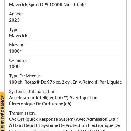
c
Maverick Sport DPS 1000R Noir Triade
i
f
Année :
i
2023
c
Type :
a
Maverick
t
Moteur :
i
1000r
o
n
Cylindrée :
s
1000
Type De Moteur :
100 ch, Rotax® De 976 cc, 2 cyl. En v, Refroidi Par Liquide
Système D'alimentation :
Accélérateur Intelligent (itc™) Avec Injection
Électronique De Carburant (efi)
Transmission :
Cvc Qrs (quick Response System) Avec Admission D'air
À Haut Débit Et Système De Protection Électronique De