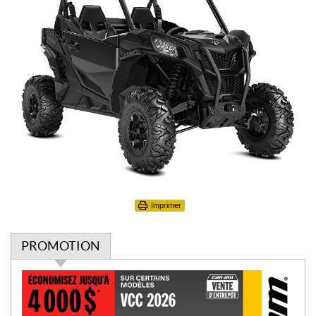
Imprimer
PROMOTION
P
r
o