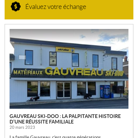
Évaluez votre échange
N
O
U
V
E
L
L
E
S
GAUVREAU SKI-DOO : LA PALPITANTE HISTOIRE
D’UNE RÉUSSITE FAMILIALE
20 mars 2023
La famille Gauvreau, c’est quatre générations