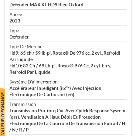
c
Defender MAX XT HD9 Bleu Oxford
i
f
Année :
i
2023
c
Type :
a
Defender
t
Type De Moteur :
i
Hd9: 65 ch / 59 lb-pi, Rotax® De 976 cc, 2 cyl., Refroidi
o
Par Liquide
n
Hd10: 82 Ch / 69 Lb-pi, Rotax® 976 Cc, 2 cyl. En v,
s
Refroidi Par Liquide
Système D'alimentation :
Accélérateur Intelligent (itc™) Avec Injection
Électronique De Carburant (efi)
Transmission :
Transmission Pro-torq Cvc Avec Quick Response System
(qrs), Ventilation À Haut Débit Et Protection
Électronique De La Courroie De Transmission Extra-l / H
/ N / R / P