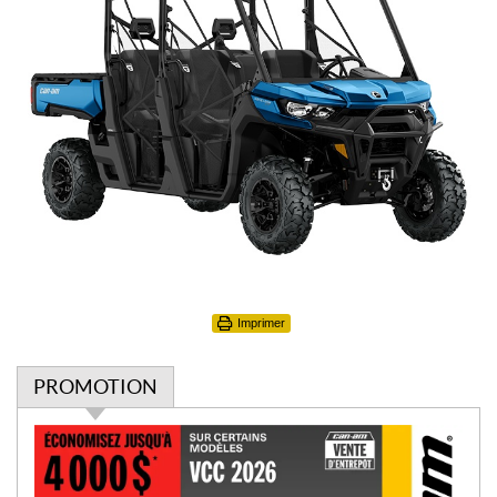
Imprimer
PROMOTION
P
r
o