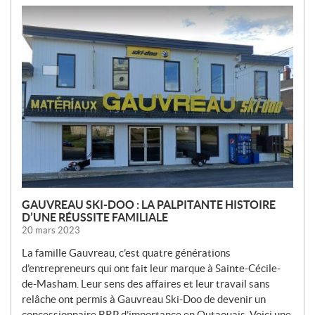
N
O
U
V
E
L
L
E
S
GAUVREAU SKI-DOO : LA PALPITANTE HISTOIRE
D’UNE RÉUSSITE FAMILIALE
20 mars 2023
La famille Gauvreau, c’est quatre générations
d’entrepreneurs qui ont fait leur marque à Sainte-Cécile-
de-Masham. Leur sens des affaires et leur travail sans
relâche ont permis à Gauvreau Ski-Doo de devenir un
concessionnaire BRP d’importance en Outaouais. Voici une