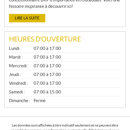
histoire inspirante à découvrir ici!
LIRE LA SUITE
HEURES D'OUVERTURE
G
Lundi :
07:00 à 17:00
É
N
Mardi :
07:00 à 17:00
É
Mercredi :
07:00 à 17:00
R
A
Jeudi :
07:00 à 17:00
L
Vendredi :
07:00 à 17:00
Samedi :
07:00 à 15:00
Dimanche :
Fermé
Les données sont affichées à titre indicatif seulement et ne peuvent être