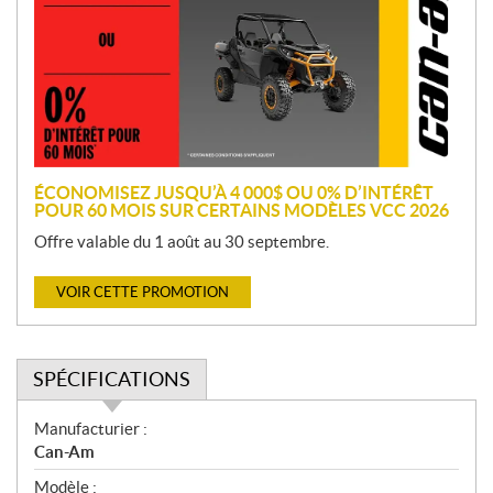
m
o
t
i
o
n
ÉCONOMISEZ JUSQU’À 4 000$ OU 0% D’INTÉRÊT
POUR 60 MOIS SUR CERTAINS MODÈLES VCC 2026
Offre valable du 1 août au 30 septembre.
VOIR CETTE PROMOTION
SPÉCIFICATIONS
S
Manufacturier :
p
Can-Am
é
Modèle :