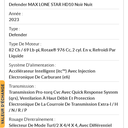
c
Defender MAX LONE STAR HD10 Noir Nuit
i
f
Année :
i
2023
c
Type :
a
Defender
t
Type De Moteur :
i
82 Ch / 69 Lb-pi, Rotax® 976 Cc, 2 cyl. En v, Refroidi Par
o
Liquide
n
s
Système D'alimentation :
Accélérateur Intelligent (itc™) Avec Injection
Électronique De Carburant (efi)
Transmission :
Transmission Pro-torq Cvc Avec Quick Response System
(qrs), Ventilation À Haut Débit Et Protection
Électronique De La Courroie De Transmission Extra-l / H
/ N / R / P
Rouage D'entraînement :
Sélecteur De Mode Turf/2 X 4/4 X 4, Avec Différentiel