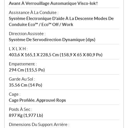
Avant À Verrouillage Automatique Visco-lok†
Assistance À La Conduite :
Système Électronique D’aide À La Descente Modes De
Conduite Eco™ / Eco™ Off / Work
Direction Assistée :
Système De Servodirection Dynamique (dps)
L X L X H :
403,6 X 165,1 X 228,5 Cm (158,9 X 65 X 80,9 Po)
Empattement :
294 Cm (115,5 Po)
Garde Au Sol :
35.56 Cm (14 Po)
Cage :
Cage Profilée. Approuvé Rops
Poids À Sec :
897 Kg (1,977 Lb)
Dimensions Du Support Arrière :