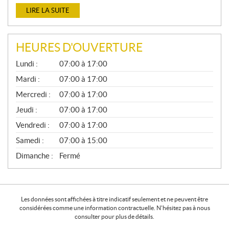
LIRE LA SUITE
HEURES D'OUVERTURE
G
Lundi :
07:00 à 17:00
É
N
Mardi :
07:00 à 17:00
É
Mercredi :
07:00 à 17:00
R
A
Jeudi :
07:00 à 17:00
L
Vendredi :
07:00 à 17:00
Samedi :
07:00 à 15:00
Dimanche :
Fermé
Les données sont affichées à titre indicatif seulement et ne peuvent être
considérées comme une information contractuelle. N'hésitez pas à nous
consulter pour plus de détails.