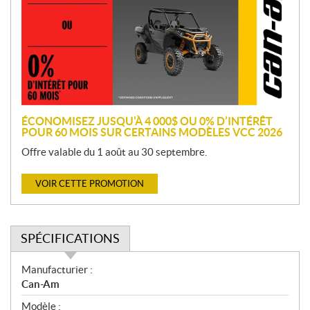
m
o
t
i
o
n
ÉCONOMISEZ JUSQU’À 4 000$ OU 0% D’INTÉRÊT
POUR 60 MOIS SUR CERTAINS MODÈLES VCC 2026
Offre valable du 1 août au 30 septembre.
VOIR CETTE PROMOTION
SPÉCIFICATIONS
S
Manufacturier :
p
Can-Am
é
Modèle :