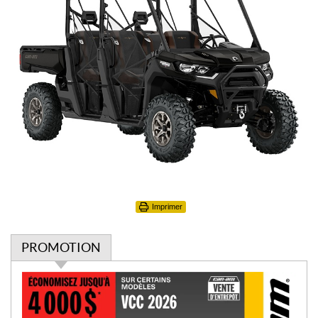
Imprimer
PROMOTION
P
r
o