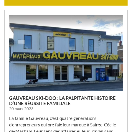
N
O
U
V
E
L
L
E
S
GAUVREAU SKI-DOO : LA PALPITANTE HISTOIRE
D’UNE RÉUSSITE FAMILIALE
20 mars 2023
La famille Gauvreau, c’est quatre générations
d’entrepreneurs qui ont fait leur marque à Sainte-Cécile-
de-Masham. Leur sens des affaires et leur travail sans