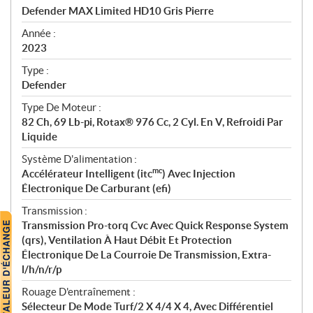
c
Defender MAX Limited HD10 Gris Pierre
i
f
Année :
i
2023
c
Type :
a
Defender
t
Type De Moteur :
i
82 Ch, 69 Lb-pi, Rotax® 976 Cc, 2 Cyl. En V, Refroidi Par
o
Liquide
n
s
Système D'alimentation :
mc
Accélérateur Intelligent (itc
) Avec Injection
Électronique De Carburant (efi)
Transmission :
Transmission Pro-torq Cvc Avec Quick Response System
(qrs), Ventilation À Haut Débit Et Protection
Électronique De La Courroie De Transmission, Extra-
l/h/n/r/p
Rouage D'entraînement :
Sélecteur De Mode Turf/2 X 4/4 X 4, Avec Différentiel