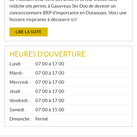
relâche ont permis à Gauvreau Ski-Doo de devenir un
concessionnaire BRP d’importance en Outaouais. Voici une
histoire inspirante à découvrir ici!
LIRE LA SUITE
HEURES D'OUVERTURE
G
Lundi :
07:00 à 17:00
É
N
Mardi :
07:00 à 17:00
É
Mercredi :
07:00 à 17:00
R
A
Jeudi :
07:00 à 17:00
L
Vendredi :
07:00 à 17:00
Samedi :
07:00 à 15:00
Dimanche :
Fermé