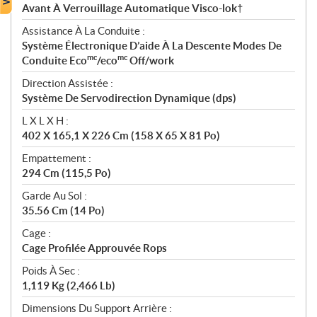
Avant À Verrouillage Automatique Visco-lok†
Assistance À La Conduite :
Système Électronique D’aide À La Descente Modes De
mc
mc
Conduite Eco
/eco
Off/work
Direction Assistée :
Système De Servodirection Dynamique (dps)
L X L X H :
402 X 165,1 X 226 Cm (158 X 65 X 81 Po)
Empattement :
294 Cm (115,5 Po)
Garde Au Sol :
35.56 Cm (14 Po)
Cage :
Cage Profilée Approuvée Rops
Poids À Sec :
1,119 Kg (2,466 Lb)
Dimensions Du Support Arrière :