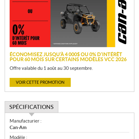
m
o
t
i
o
n
ÉCONOMISEZ JUSQU’À 4 000$ OU 0% D’INTÉRÊT
POUR 60 MOIS SUR CERTAINS MODÈLES VCC 2026
Offre valable du 1 août au 30 septembre.
VOIR CETTE PROMOTION
SPÉCIFICATIONS
S
Manufacturier :
p
Can-Am
é
Modèle :