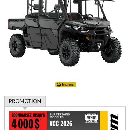
Imprimer
PROMOTION
P
r
o