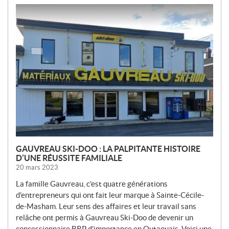
N
O
U
V
E
L
L
E
S
GAUVREAU SKI-DOO : LA PALPITANTE HISTOIRE
D’UNE RÉUSSITE FAMILIALE
20 mars 2023
La famille Gauvreau, c’est quatre générations
d’entrepreneurs qui ont fait leur marque à Sainte-Cécile-
de-Masham. Leur sens des affaires et leur travail sans
relâche ont permis à Gauvreau Ski-Doo de devenir un
concessionnaire BRP d’importance en Outaouais. Voici une