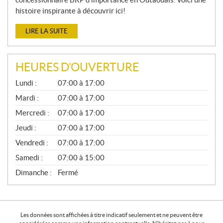
histoire inspirante à découvrir ici!
LIRE LA SUITE
HEURES D'OUVERTURE
G
Lundi :
07:00 à 17:00
É
N
Mardi :
07:00 à 17:00
É
Mercredi :
07:00 à 17:00
R
A
Jeudi :
07:00 à 17:00
L
Vendredi :
07:00 à 17:00
Samedi :
07:00 à 15:00
Dimanche :
Fermé
Les données sont affichées à titre indicatif seulement et ne peuvent être