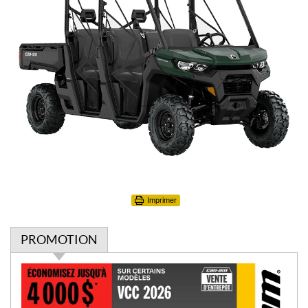
Imprimer
PROMOTION
P
r
o