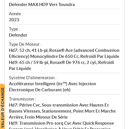
c
Defender MAX HD9 Vert Toundra
i
f
Année :
i
2023
c
Type :
a
Defender
t
Type De Moteur :
i
Hd7: 52 ch, 41 Lb-pi, Rotax® Ace (advanced Combustion
o
Efficiency) Monocylindre De 650 Cc, Refroidi Par Liquide
n
Hd9: 65 ch / 59 lb-pi, Rotax® De 976 cc, 2 cyl., Refroidi
s
Par Liquide
Système D'alimentation :
Accélérateur Intelligent (itc™) Avec Injection
Électronique De Carburant (efi)
Transmission :
Hd7: Pdrive Cvc, Sous-transmission Avec Hautes Et
Basses Vitesses, Stationnement, Point Mort Et Marche
Arrière, Frein Moteur De Série
Hd9: Transmission Pro-torq Cvc Avec Quick Response