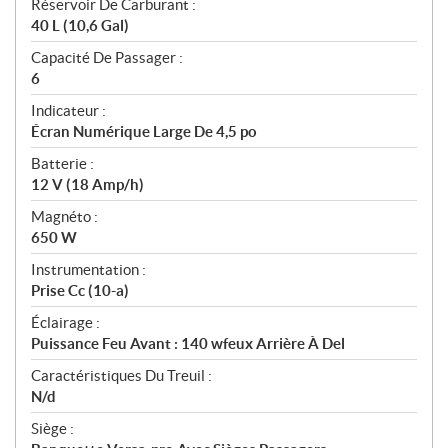
Réservoir De Carburant :
40 L (10,6 Gal)
Capacité De Passager :
6
Indicateur :
Écran Numérique Large De 4,5 po
Batterie :
12 V (18 Amp/h)
Magnéto :
650 W
Instrumentation :
Prise Cc (10-a)
Éclairage :
Puissance Feu Avant : 140 wfeux Arrière À Del
Caractéristiques Du Treuil :
N/d
Siège :