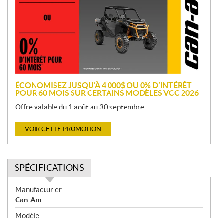
m
o
t
i
o
n
ÉCONOMISEZ JUSQU’À 4 000$ OU 0% D’INTÉRÊT
POUR 60 MOIS SUR CERTAINS MODÈLES VCC 2026
Offre valable du 1 août au 30 septembre.
VOIR CETTE PROMOTION
SPÉCIFICATIONS
S
Manufacturier :
p
Can-Am
é
Modèle :