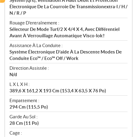
System (qrs), Ventilation À Haut Débit Et Protection
Électronique De La Courroie De Transmissionextra-l / H /
N / R / P
Rouage D'entraînement :
Sélecteur De Mode Turf/2 X 4/4 X 4, Avec Différentiel
Avant À Verrouillage Automatique Visco-lok†
Assistance À La Conduite :
Système Électronique D’aide À La Descente Modes De
Conduite Eco™ / Eco™ Off / Work
Direction Assistée :
N/d
L X L X H :
389,6 X 161,2 X 193 Cm (153,4 X 63,5 X 76 Po)
Empattement :
294 Cm (115,5 Po)
Garde Au Sol :
28 Cm (11 Po)
Cage :