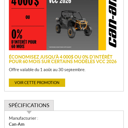
o
m
o
t
i
o
n
ÉCONOMISEZ JUSQU’À 4 000$ OU 0% D’INTÉRÊT
POUR 60 MOIS SUR CERTAINS MODÈLES VCC 2026
Offre valable du 1 août au 30 septembre.
VOIR CETTE PROMOTION
SPÉCIFICATIONS
S
Manufacturier :
p
Can-Am