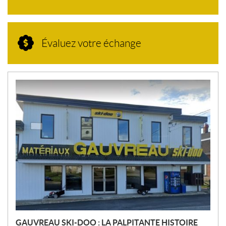
Évaluez votre échange
N
O
U
V
E
L
L
E
S
GAUVREAU SKI-DOO : LA PALPITANTE HISTOIRE