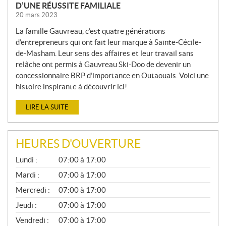
D’UNE RÉUSSITE FAMILIALE
20 mars 2023
La famille Gauvreau, c’est quatre générations
d’entrepreneurs qui ont fait leur marque à Sainte-Cécile-
de-Masham. Leur sens des affaires et leur travail sans
relâche ont permis à Gauvreau Ski-Doo de devenir un
concessionnaire BRP d’importance en Outaouais. Voici une
histoire inspirante à découvrir ici!
LIRE LA SUITE
HEURES D'OUVERTURE
G
Lundi :
07:00 à 17:00
É
N
Mardi :
07:00 à 17:00
É
Mercredi :
07:00 à 17:00
R
A
Jeudi :
07:00 à 17:00
L
Vendredi :
07:00 à 17:00