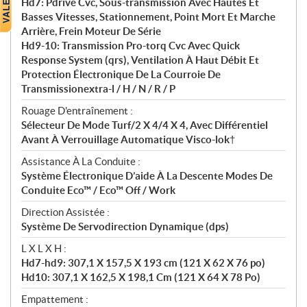
Hd7: Pdrive Cvc, Sous-transmission Avec Hautes Et
Basses Vitesses, Stationnement, Point Mort Et Marche
Arrière, Frein Moteur De Série
Hd9-10: Transmission Pro-torq Cvc Avec Quick
Response System (qrs), Ventilation À Haut Débit Et
Protection Électronique De La Courroie De
Transmissionextra-l / H / N / R / P
Rouage D'entraînement :
Sélecteur De Mode Turf/2 X 4/4 X 4, Avec Différentiel
Avant À Verrouillage Automatique Visco-lok†
Assistance À La Conduite :
Système Électronique D’aide À La Descente Modes De
Conduite Eco™ / Eco™ Off / Work
Direction Assistée :
Système De Servodirection Dynamique (dps)
L X L X H :
Hd7-hd9: 307,1 X 157,5 X 193 cm (121 X 62 X 76 po)
Hd10: 307,1 X 162,5 X 198,1 Cm (121 X 64 X 78 Po)
Empattement :