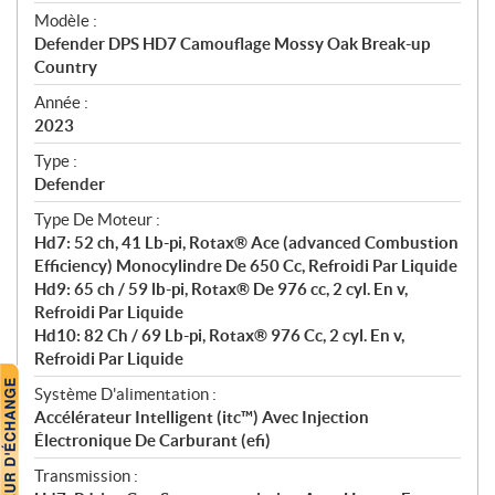
é
Modèle :
c
Defender DPS HD7 Camouflage Mossy Oak Break-up
i
Country
f
i
Année :
2023
c
a
Type :
t
Defender
i
Type De Moteur :
o
Hd7: 52 ch, 41 Lb-pi, Rotax® Ace (advanced Combustion
n
Efficiency) Monocylindre De 650 Cc, Refroidi Par Liquide
s
Hd9: 65 ch / 59 lb-pi, Rotax® De 976 cc, 2 cyl. En v,
Refroidi Par Liquide
Hd10: 82 Ch / 69 Lb-pi, Rotax® 976 Cc, 2 cyl. En v,
Refroidi Par Liquide
Système D'alimentation :
Accélérateur Intelligent (itc™) Avec Injection
Électronique De Carburant (efi)
Transmission :