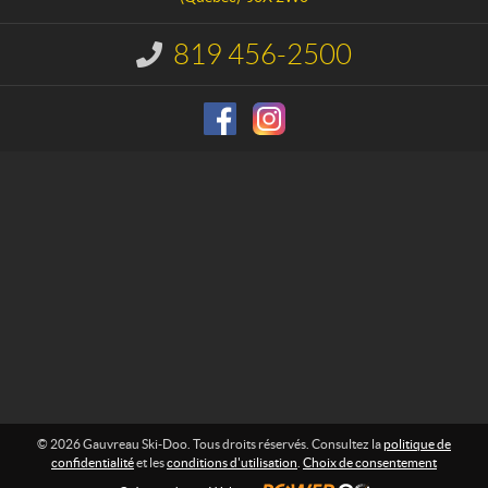
t
a
u
819 456-2500
I
S
n
f
k
o
i
r
-
m
D
a
o
t
i
o
o
n
:
© 2026 Gauvreau Ski-Doo. Tous droits réservés. Consultez la
politique de
confidentialité
et les
conditions d'utilisation
.
Choix de consentement