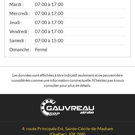
N
Mardi :
07:00 à 17:00
É
Mercredi :
07:00 à 17:00
R
A
Jeudi :
07:00 à 17:00
L
Vendredi :
07:00 à 17:00
Samedi :
07:00 à 15:00
Dimanche :
Fermé
Les données sont affichées à titre indicatif seulement et ne peuvent être
considérées comme une information contractuelle. N'hésitez pas à nous
consulter pour plus de détails.
C
G
o
a
n
u
t
v
a
r
4, route Principale Est
,
Sainte-Cécile-de-Masham
c
e
(Québec)
J0X 2W0