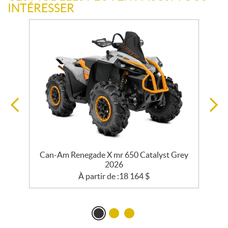
INTÉRESSER
Can-Am Renegade X mr 650 Catalyst Grey
C
2026
À partir de :
18 164
$