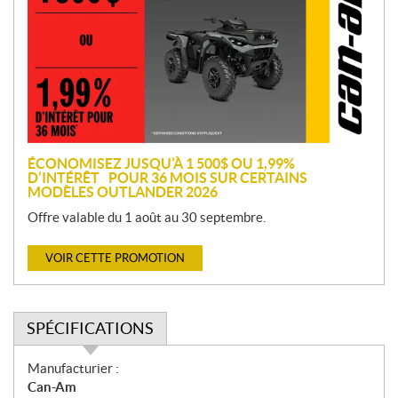
m
o
t
i
o
n
ÉCONOMISEZ JUSQU’À 1 500$ OU 1,99%
D’INTÉRÊT POUR 36 MOIS SUR CERTAINS
MODÈLES OUTLANDER 2026
Offre valable du 1 août au 30 septembre.
VOIR CETTE PROMOTION
SPÉCIFICATIONS
S
Manufacturier :
p
Can-Am