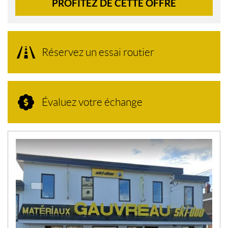
PROFITEZ DE CETTE OFFRE
Réservez un essai routier
Évaluez votre échange
N
O
U
V
E
L
L
E