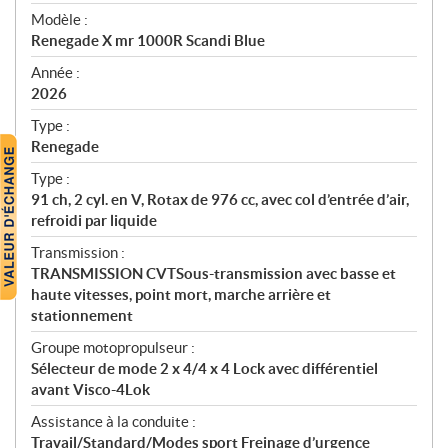
é
Modèle :
c
Renegade X mr 1000R Scandi Blue
i
f
Année :
i
2026
c
Type :
a
Renegade
t
Type :
i
91 ch, 2 cyl. en V, Rotax de 976 cc, avec col d’entrée d’air,
o
refroidi par liquide
n
s
Transmission :
TRANSMISSION CVTSous-transmission avec basse et
haute vitesses, point mort, marche arrière et
stationnement
Groupe motopropulseur :
Sélecteur de mode 2 x 4/4 x 4 Lock avec différentiel
avant Visco-4Lok
Assistance à la conduite :
Travail/Standard/Modes sport Freinage d’urgence