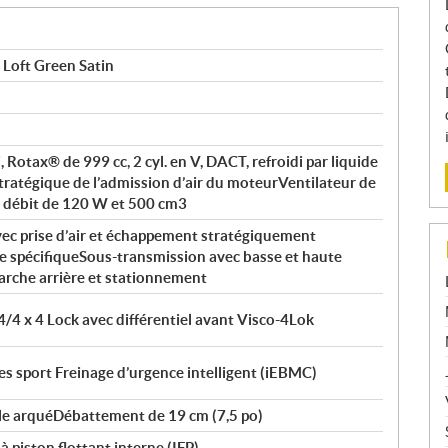
Loft Green Satin
 Rotax® de 999 cc, 2 cyl. en V, DACT, refroidi par liquide
ratégique de l’admission d’air du moteurVentilateur de
t débit de 120 W et 500 cm3
ec prise d’air et échappement stratégiquement
ge spécifiqueSous-transmission avec basse et haute
marche arrière et stationnement
4/4 x 4 Lock avec différentiel avant Visco-4Lok
 sport Freinage d’urgence intelligent (iEBMC)
ble arquéDébattement de 19 cm (7,5 po)
piston flottant interne (IFP)