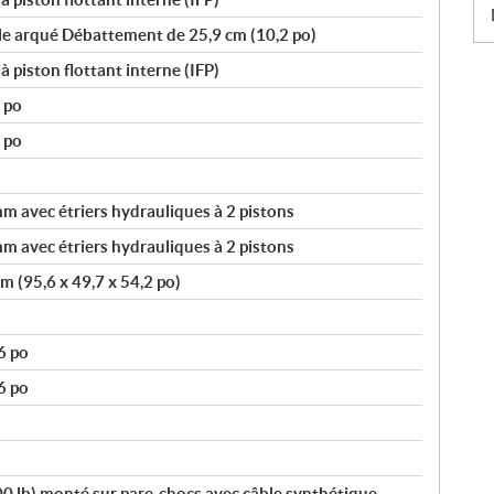
le arqué Débattement de 25,9 cm (10,2 po)
piston flottant interne (IFP)
 po
 po
 avec étriers hydrauliques à 2 pistons
 avec étriers hydrauliques à 2 pistons
m (95,6 x 49,7 x 54,2 po)
6 po
6 po
500 lb) monté sur pare-chocs avec câble synthétique