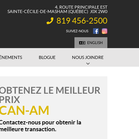
4, ROUTE PRINCIPALE EST
SAINTE-CÉCILE-DE-MASHAM
(QUÉBEC)
J0X 2W0
819 456-2500
INFORMATION :
SUIVEZ-NOUS
ENGLISH
ÉNEMENTS
BLOGUE
NOUS JOINDRE
OBTENEZ LE MEILLEUR
PRIX
CAN-AM
Contactez-nous pour obtenir la
meilleure transaction.