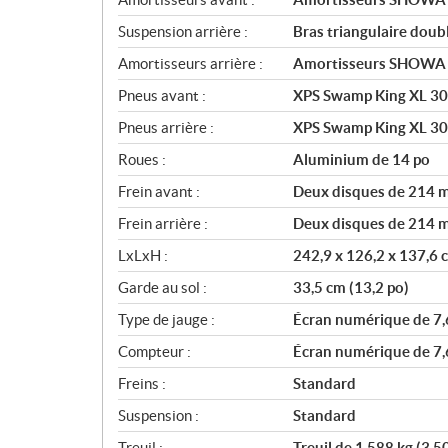
Suspension arrière :
Bras triangulaire doub
Amortisseurs arrière :
Amortisseurs SHOWA à 
Pneus avant :
XPS Swamp King XL 30
Pneus arrière :
XPS Swamp King XL 30
Roues :
Aluminium de 14 po
Frein avant :
Deux disques de 214 mm
Frein arrière :
Deux disques de 214 mm
LxLxH :
242,9 x 126,2 x 137,6 c
Garde au sol :
33,5 cm (13,2 po)
Type de jauge :
Écran numérique de 7,
Compteur :
Écran numérique de 7,
Freins :
Standard
Suspension :
Standard
Treuil :
Treuil de 1 588 kg (3 