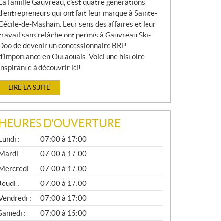
La famille Gauvreau, c’est quatre générations
d’entrepreneurs qui ont fait leur marque à Sainte-
Cécile-de-Masham. Leur sens des affaires et leur
travail sans relâche ont permis à Gauvreau Ski-
Doo de devenir un concessionnaire BRP
d’importance en Outaouais. Voici une histoire
inspirante à découvrir ici!
LIRE LA SUITE
HEURES D'OUVERTURE
G
Lundi :
07:00 à 17:00
É
N
Mardi :
07:00 à 17:00
É
Mercredi :
07:00 à 17:00
R
A
Jeudi :
07:00 à 17:00
L
Vendredi :
07:00 à 17:00
Samedi :
07:00 à 15:00