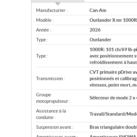
S
Manufacturier :
Can-Am
p
Modèle :
Outlander X mr 1000R 
é
c
Année :
2026
i
Type :
Outlander
f
i
1000R: 101 ch/69 lb-pi,
c
Type :
avec positionnement st
refroidissement à hau
a
t
CVT primaire pDrive av
i
Transmission :
positionnés et calibra
o
vitesses, point mort, 
n
Groupe
s
Sélecteur de mode 2 x 
motopropulseur :
Assistance à la
Travail/Standard/Modes
conduite :
Suspension avant :
Bras triangulaire dou
Amortisseurs avant :
Amortisseurs SHOWA à 