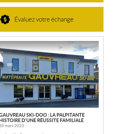
Évaluez votre échange
N
O
U
V
E
L
L
E
S
GAUVREAU SKI-DOO : LA PALPITANTE
HISTOIRE D’UNE RÉUSSITE FAMILIALE
20 mars 2023