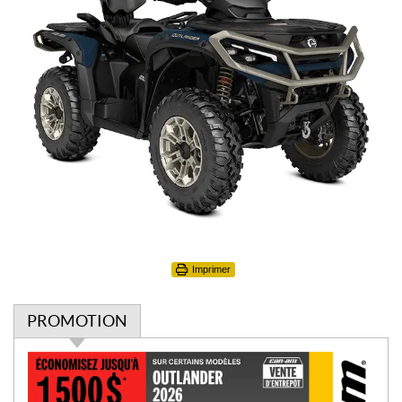
Imprimer
PROMOTION
P
r
o