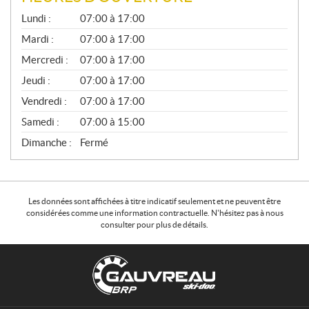
G
Lundi :
07:00 à 17:00
É
N
Mardi :
07:00 à 17:00
É
Mercredi :
07:00 à 17:00
R
A
Jeudi :
07:00 à 17:00
L
Vendredi :
07:00 à 17:00
Samedi :
07:00 à 15:00
Dimanche :
Fermé
Les données sont affichées à titre indicatif seulement et ne peuvent être
considérées comme une information contractuelle. N'hésitez pas à nous
consulter pour plus de détails.
C
G
o
a
n
u
t
v