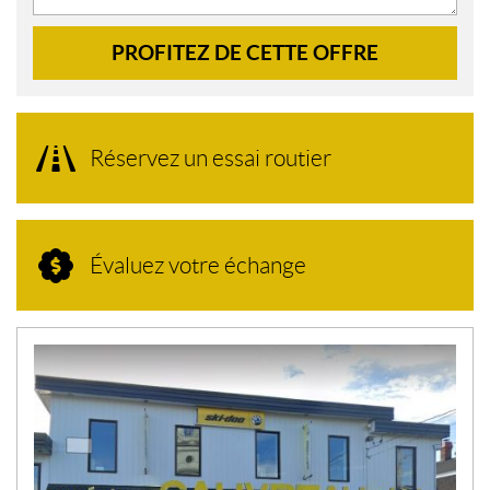
PROFITEZ DE CETTE OFFRE
Réservez un essai routier
Évaluez votre échange
N
O
U
V
E
L