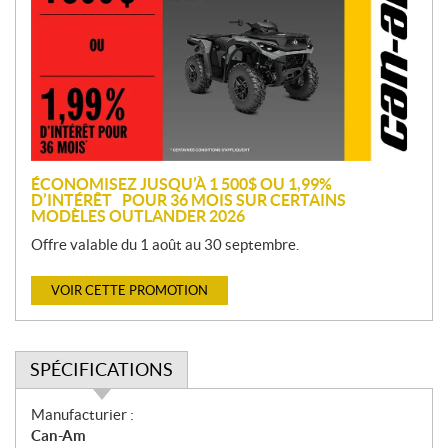
m
o
t
i
o
n
ÉCONOMISEZ JUSQU’À 1 500$ OU 1,99%
D’INTÉRÊT POUR 36 MOIS SUR CERTAINS
MODÈLES OUTLANDER 2026
Offre valable du 1 août au 30 septembre.
VOIR CETTE PROMOTION
SPÉCIFICATIONS
S
Manufacturier :
p
Can-Am