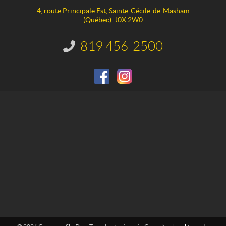
a
r
4, route Principale Est
,
Sainte-Cécile-de-Masham
c
e
(Québec)
J0X 2W0
t
a
u
819 456-2500
I
S
n
f
k
o
i
r
-
m
D
a
o
t
i
o
o
n
: