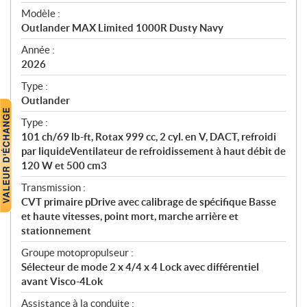
é
Modèle :
c
Outlander MAX Limited 1000R Dusty Navy
i
f
Année :
i
2026
c
Type :
a
Outlander
t
Type :
i
101 ch/69 lb-ft, Rotax 999 cc, 2 cyl. en V, DACT, refroidi
o
par liquideVentilateur de refroidissement à haut débit de
n
120 W et 500 cm3
s
Transmission :
CVT primaire pDrive avec calibrage de spécifique Basse
et haute vitesses, point mort, marche arrière et
stationnement
Groupe motopropulseur :
Sélecteur de mode 2 x 4/4 x 4 Lock avec différentiel
avant Visco-4Lok
Assistance à la conduite :