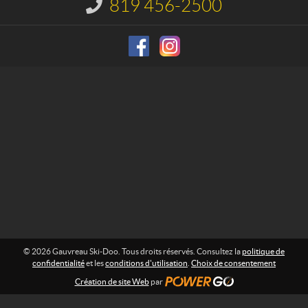
u
819 456-2500
I
S
n
f
k
o
i
r
-
m
D
a
o
t
i
o
o
n
:
© 2026 Gauvreau Ski-Doo. Tous droits réservés. Consultez la
politique de
confidentialité
et les
conditions d'utilisation
.
Choix de consentement
Création de site Web
par