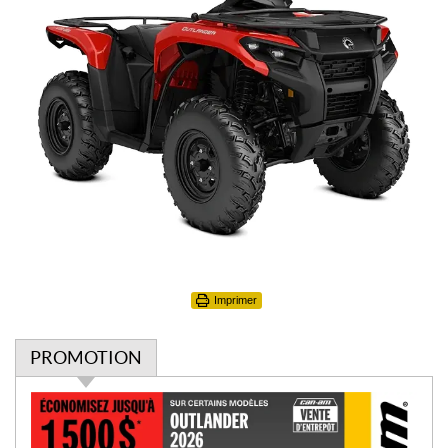
Imprimer
PROMOTION
P
r
o