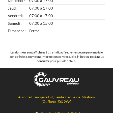
Mercredi :
07:00 à 17:00
R
A
Jeudi :
07:00 à 17:00
L
Vendredi :
07:00 à 17:00
Samedi :
07:00 à 15:00
Dimanche :
Fermé
Les données sont affichées à titre indicatif seulement et ne peuvent être
considérées comme une information contractuelle. N'hésitez pas à nous
consulter pour plus de détails.
C
G
o
a
n
u
t
v
a
r
4, route Principale Est
,
Sainte-Cécile-de-Masham
c
e
(Québec)
J0X 2W0
t
a