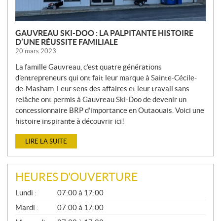
GAUVREAU SKI-DOO : LA PALPITANTE HISTOIRE
D’UNE RÉUSSITE FAMILIALE
20 mars 2023
La famille Gauvreau, c’est quatre générations
d’entrepreneurs qui ont fait leur marque à Sainte-Cécile-
de-Masham. Leur sens des affaires et leur travail sans
relâche ont permis à Gauvreau Ski-Doo de devenir un
concessionnaire BRP d’importance en Outaouais. Voici une
histoire inspirante à découvrir ici!
LIRE LA SUITE
HEURES D'OUVERTURE
G
Lundi :
07:00 à 17:00
É
N
Mardi :
07:00 à 17:00
É