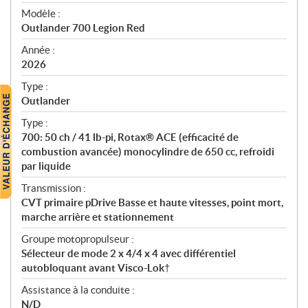
é
Modèle :
c
Outlander 700 Legion Red
i
f
Année :
i
2026
c
Type :
a
Outlander
t
Type :
i
700: 50 ch / 41 lb-pi, Rotax® ACE (efficacité de
o
combustion avancée) monocylindre de 650 cc, refroidi
n
par liquide
s
Transmission :
CVT primaire pDrive Basse et haute vitesses, point mort,
marche arrière et stationnement
Groupe motopropulseur :
Sélecteur de mode 2 x 4/4 x 4 avec différentiel
autobloquant avant Visco-Lok†
Assistance à la conduite :
N/D