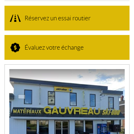
Réservez un essai routier
Évaluez votre échange
N
O
U
V
E
L
L
E
S