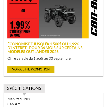
m
o
t
i
o
n
ÉCONOMISEZ JUSQU’À 1 500$ OU 1,99%
D’INTÉRÊT POUR 36 MOIS SUR CERTAINS
MODÈLES OUTLANDER 2026
Offre valable du 1 août au 30 septembre.
VOIR CETTE PROMOTION
SPÉCIFICATIONS
S
Manufacturier :
p
Can-Am