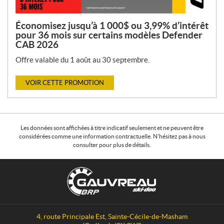
Économisez jusqu’à 1 000$ ou 3,99% d’intérêt
pour 36 mois sur certains modèles Defender
CAB 2026
Offre valable du 1 août au 30 septembre.
VOIR CETTE PROMOTION
Les données sont affichées à titre indicatif seulement et ne peuvent être
considérées comme une information contractuelle. N'hésitez pas à nous
consulter pour plus de détails.
C
G
o
a
n
u
t
v
a
r
4, route Principale Est
,
Sainte-Cécile-de-Masham