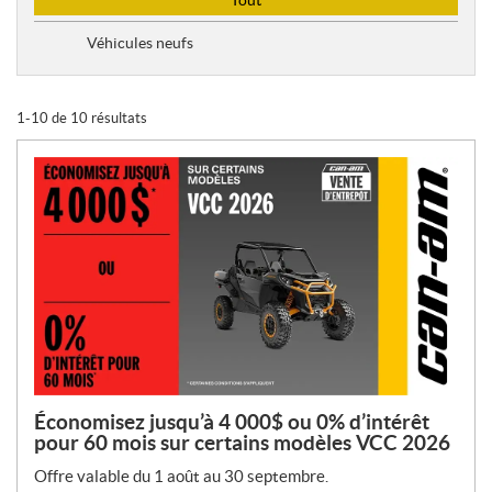
Tout
y
p
Véhicules neufs
e
d
e
1-10 de 10 résultats
p
r
o
m
o
t
i
o
n
s
:
Économisez jusqu’à 4 000$ ou 0% d’intérêt
pour 60 mois sur certains modèles VCC 2026
Offre valable du 1 août au 30 septembre.