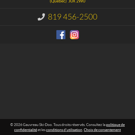
c
e
(Québec)
J0X 2W0
t
a
u
819 456-2500
I
S
n
f
k
o
i
r
-
m
D
a
o
t
i
o
o
n
:
© 2026 Gauvreau Ski-Doo. Tous droits réservés. Consultez la
politique de
confidentialité
et les
conditions d'utilisation
.
Choix de consentement