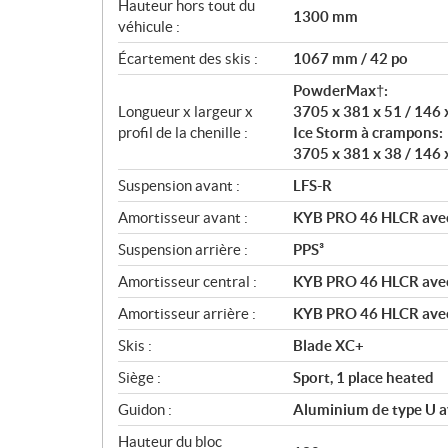
Hauteur hors tout du
1300 mm
véhicule :
Écartement des skis :
1067 mm / 42 po
PowderMax†:
Longueur x largeur x
3705 x 381 x 51 / 146 
profil de la chenille :
Ice Storm à crampons:
3705 x 381 x 38 / 146 
Suspension avant :
LFS-R
Amortisseur avant :
KYB PRO 46 HLCR avec
Suspension arrière :
PPS³
Amortisseur central :
KYB PRO 46 HLCR avec
Amortisseur arrière :
KYB PRO 46 HLCR avec
Skis :
Blade XC+
Siège :
Sport, 1 place heated
Guidon :
Aluminium de type U a
Hauteur du bloc