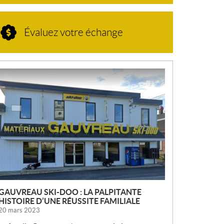
Évaluez votre échange
N
O
U
V
E
L
L
E
S
GAUVREAU SKI-DOO : LA PALPITANTE
HISTOIRE D’UNE RÉUSSITE FAMILIALE
20 mars 2023