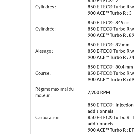
850 E-TEC® : 2
n
Cylindres :
850 E-TEC® Turbo R wi
s
900 ACE™ Turbo R : 3
850 E-TEC® : 849 cc
Cylindrée :
850 E-TEC® Turbo R wi
900 ACE™ Turbo R : 89
850 E-TEC® : 82 mm
Alésage :
850 E-TEC® Turbo R w
900 ACE™ Turbo R : 7
850 E-TEC® : 80.4 mm
Course :
850 E-TEC® Turbo R w
900 ACE™ Turbo R : 6
Régime maximal du
7,900 RPM
moteur :
850 E-TEC® : Injection
additionnels
Carburation :
850 E-TEC® Turbo R : I
additionnels
900 ACE™ Turbo R : EF