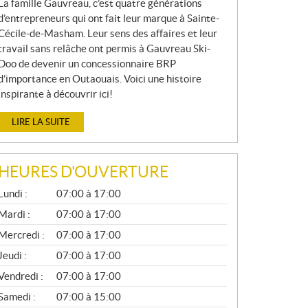
La famille Gauvreau, c’est quatre générations
d’entrepreneurs qui ont fait leur marque à Sainte-
Cécile-de-Masham. Leur sens des affaires et leur
travail sans relâche ont permis à Gauvreau Ski-
Doo de devenir un concessionnaire BRP
d’importance en Outaouais. Voici une histoire
inspirante à découvrir ici!
LIRE LA SUITE
HEURES D'OUVERTURE
G
Lundi :
07:00 à 17:00
É
N
Mardi :
07:00 à 17:00
É
Mercredi :
07:00 à 17:00
R
A
Jeudi :
07:00 à 17:00
L
Vendredi :
07:00 à 17:00
Samedi :
07:00 à 15:00