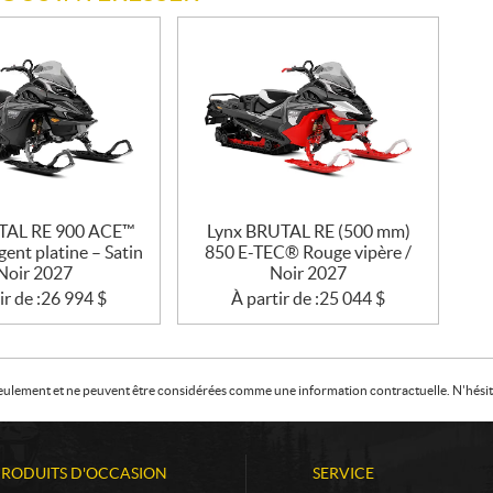
TAL RE 900 ACE™
Lynx BRUTAL RE (500 mm)
ent platine – Satin
850 E-TEC® Rouge vipère /
 Noir 2027
Noir 2027
ir de :
26 994
$
À partir de :
25 044
$
f seulement et ne peuvent être considérées comme une information contractuelle. N'hésite
PRODUITS D'OCCASION
SERVICE