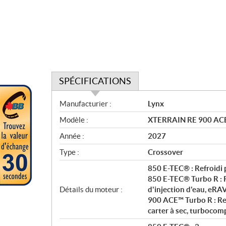
SPÉCIFICATIONS
S
Manufacturier :
Lynx
p
Modèle :
XTERRAIN RE 900 ACE™ 
é
c
Année :
2027
i
Type :
Crossover
f
i
850 E-TEC® : Refroidi 
c
850 E-TEC® Turbo R : R
Détails du moteur :
d'injection d'eau, eR
a
900 ACE™ Turbo R : Ref
t
carter à sec, turbocom
i
o