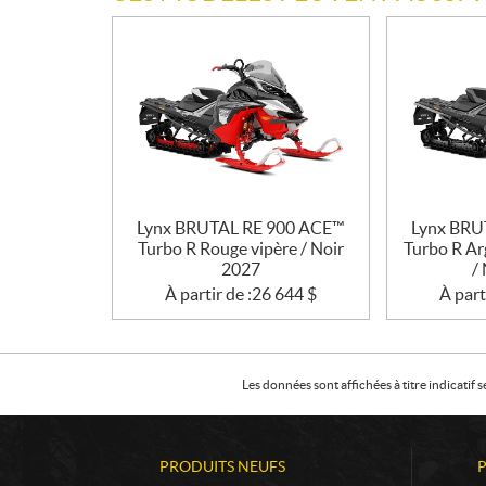
Lynx BRUTAL RE 900 ACE™
Lynx BRU
Turbo R Rouge vipère / Noir
Turbo R Arg
2027
/
À partir de :
26 644
$
À part
Les données sont affichées à titre indicati
PRODUITS NEUFS