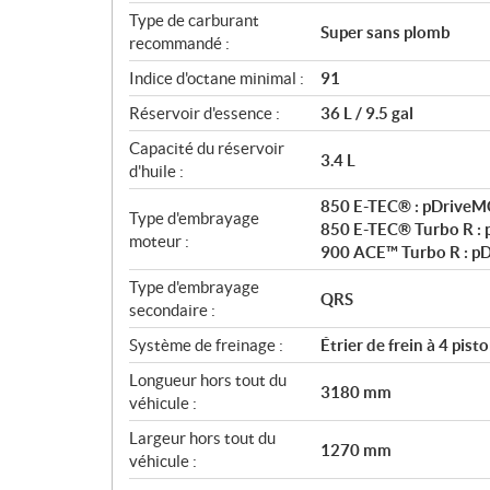
Type de carburant
Super sans plomb
recommandé :
Indice d'octane minimal :
91
Réservoir d'essence :
36 L / 9.5 gal
Capacité du réservoir
3.4 L
d'huile :
850 E-TEC® : pDriveMC
Type d'embrayage
850 E-TEC® Turbo R : 
moteur :
900 ACE™ Turbo R : p
Type d'embrayage
QRS
secondaire :
Système de freinage :
Étrier de frein à 4 pis
Longueur hors tout du
3180 mm
véhicule :
Largeur hors tout du
1270 mm
véhicule :