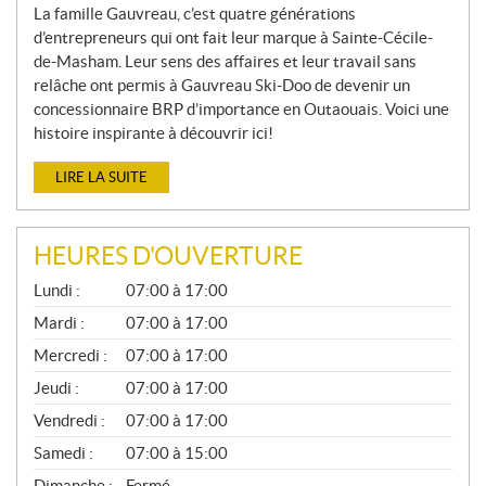
La famille Gauvreau, c’est quatre générations
d’entrepreneurs qui ont fait leur marque à Sainte-Cécile-
de-Masham. Leur sens des affaires et leur travail sans
relâche ont permis à Gauvreau Ski-Doo de devenir un
concessionnaire BRP d’importance en Outaouais. Voici une
histoire inspirante à découvrir ici!
LIRE LA SUITE
HEURES D'OUVERTURE
G
Lundi :
07:00 à 17:00
É
N
Mardi :
07:00 à 17:00
É
Mercredi :
07:00 à 17:00
R
A
Jeudi :
07:00 à 17:00
L
Vendredi :
07:00 à 17:00
Samedi :
07:00 à 15:00
Dimanche :
Fermé