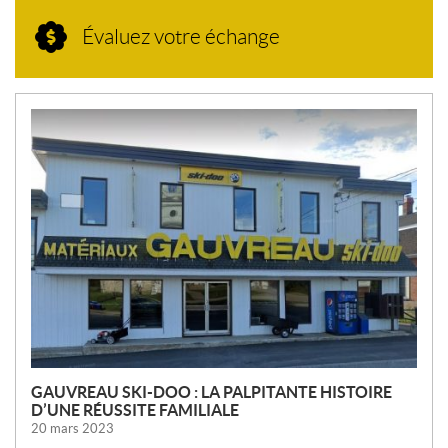
Évaluez votre échange
N
O
U
V
E
L
L
E
S
GAUVREAU SKI-DOO : LA PALPITANTE HISTOIRE
D’UNE RÉUSSITE FAMILIALE
20 mars 2023