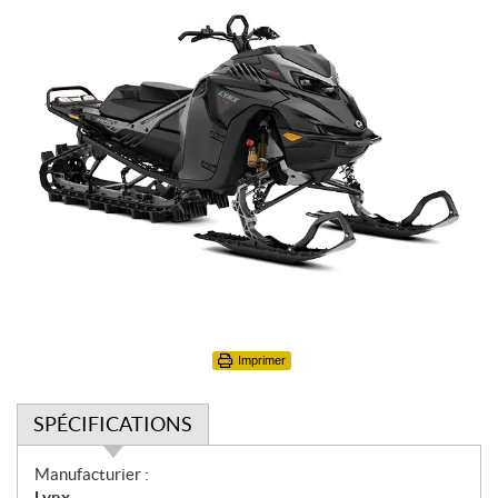
Imprimer
SPÉCIFICATIONS
S
Manufacturier :
p
Lynx