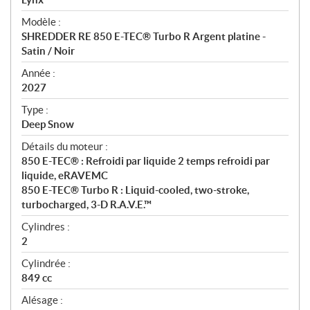
é
Modèle :
c
SHREDDER RE 850 E-TEC® Turbo R Argent platine -
i
Satin / Noir
f
i
Année :
2027
c
a
Type :
t
Deep Snow
i
Détails du moteur :
o
850 E-TEC® : Refroidi par liquide 2 temps refroidi par
n
liquide, eRAVEMC
s
850 E-TEC® Turbo R : Liquid-cooled, two-stroke,
turbocharged, 3-D R.A.V.E.™
Cylindres :
2
Cylindrée :
849 cc
Alésage :