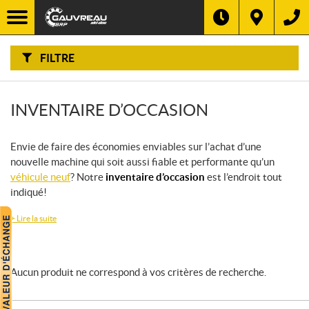
F
I
Filtre
L
T
R
E
FILTRE
R
P
A
R
:
INVENTAIRE D’OCCASION
Envie de faire des économies enviables sur l’achat d’une
nouvelle machine qui soit aussi fiable et performante qu’un
véhicule neuf
? Notre
inventaire d’occasion
est l’endroit tout
indiqué!
+
Lire la suite
Aucun produit ne correspond à vos critères de recherche.