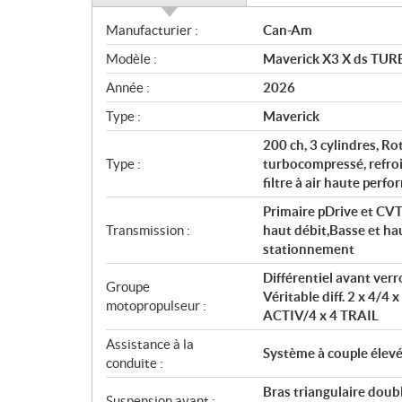
S
Manufacturier :
Can-Am
p
Modèle :
Maverick X3 X ds TURB
é
c
Année :
2026
i
Type :
Maverick
f
i
200 ch, 3 cylindres, R
c
Type :
turbocompressé, refroid
filtre à air haute perf
a
t
Primaire pDrive et CVT
i
Transmission :
haut débit,Basse et hau
o
stationnement
n
Différentiel avant ver
s
Groupe
Véritable diff. 2 x 4/4 
motopropulseur :
ACTIV/4 x 4 TRAIL
Assistance à la
Système à couple élev
conduite :
Bras triangulaire doub
Suspension avant :