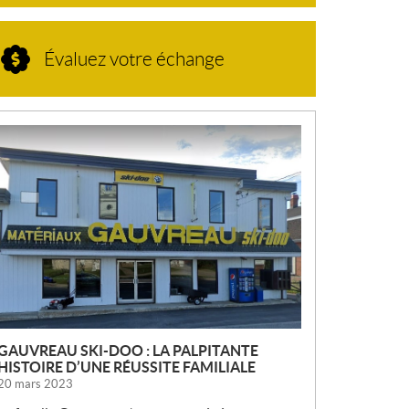
Évaluez votre échange
N
O
U
V
E
L
L
E
S
GAUVREAU SKI-DOO : LA PALPITANTE
HISTOIRE D’UNE RÉUSSITE FAMILIALE
20 mars 2023