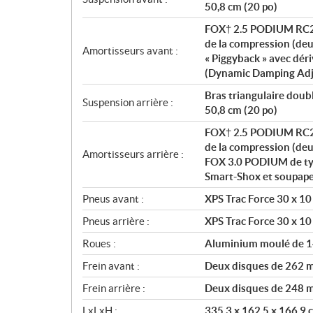
50,8 cm (20 po)
FOX† 2.5 PODIUM RC2† 
de la compression (de
Amortisseurs avant :
« Piggyback » avec dér
(Dynamic Damping Ad
Bras triangulaire doub
Suspension arrière :
50,8 cm (20 po)
FOX† 2.5 PODIUM RC2† 
de la compression (deu
Amortisseurs arrière :
FOX 3.0 PODIUM de type
Smart-Shox et soupap
Pneus avant :
XPS Trac Force 30 x 10
Pneus arrière :
XPS Trac Force 30 x 10
Roues :
Aluminium moulé de 1
Frein avant :
Deux disques de 262 mm
Frein arrière :
Deux disques de 248 mm
LxLxH :
335,3 x 162,5 x 166,9 