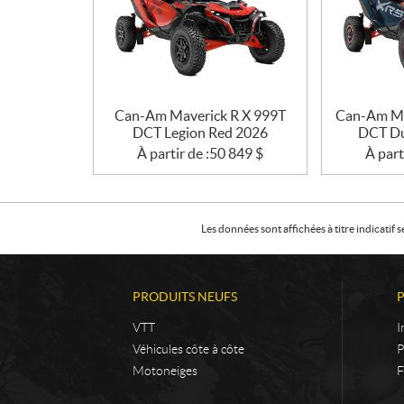
Can-Am Maverick R X 999T
Can-Am Ma
DCT Legion Red 2026
DCT Du
À partir de :
50 849
$
À part
Les données sont affichées à titre indicati
PRODUITS NEUFS
VTT
I
Véhicules côte à côte
P
Motoneiges
F