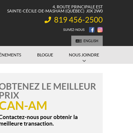
4, ROUTE PRINCIPALE EST
SAINTE-CÉCILE-DE-MASHAM
(QUÉBEC)
J0X 2W0
819 456-2500
INFORMATION :
SUIVEZ-NOUS
ENGLISH
ÉNEMENTS
BLOGUE
NOUS JOINDRE
OBTENEZ LE MEILLEUR
PRIX
CAN-AM
Contactez-nous pour obtenir la
meilleure transaction.