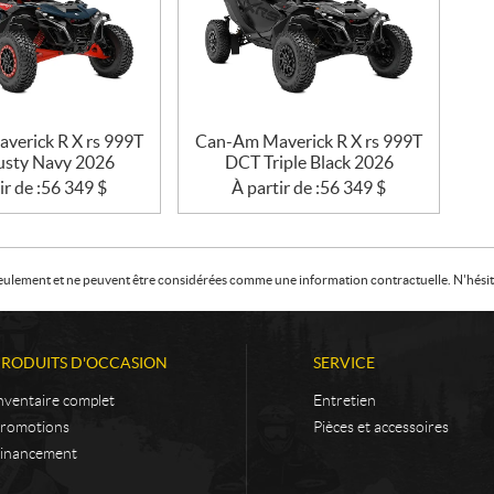
verick R X rs 999T
Can-Am Maverick R X rs 999T
sty Navy 2026
DCT Triple Black 2026
ir de :
56 349
$
À partir de :
56 349
$
f seulement et ne peuvent être considérées comme une information contractuelle. N'hésite
PRODUITS D'OCCASION
SERVICE
nventaire complet
Entretien
romotions
Pièces et accessoires
inancement