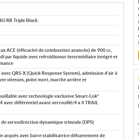
O RR Triple Black
otax ACE (éfficacité de combustion avancée) de 900 cc,
i par liquide avec refroidisseur intermédiaire intégré et
ormance
 avec QRS-X (Quick Response System), admission d’air à
te vitesses, point mort, marche arrière et
rouillable avec technologie exclusive Smart-Lok*
x 4 avec différentiel avant verrouillé/4 x 4 TRAIL
é de servodirection dynamique trimode (DPS)
le arqués avec barre stabilisatrice débattement de