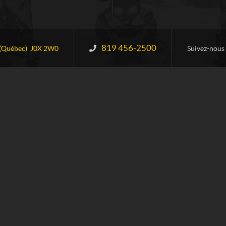
819 456-2500
Information :
(Québec)
J0X 2W0
Suivez-nous