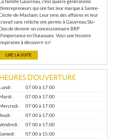
La famille Gauvreau, c’est quatre générations
d’entrepreneurs qui ont fait leur marque à Sainte-
Cécile-de-Masham. Leur sens des affaires et leur
travail sans relâche ont permis à Gauvreau Ski-
Doo de devenir un concessionnaire BRP
d’importance en Outaouais. Voici une histoire
inspirante à découvrir ici!
LIRE LA SUITE
HEURES D'OUVERTURE
G
Lundi :
07:00 à 17:00
É
N
Mardi :
07:00 à 17:00
É
Mercredi :
07:00 à 17:00
R
A
Jeudi :
07:00 à 17:00
L
Vendredi :
07:00 à 17:00
Samedi :
07:00 à 15:00