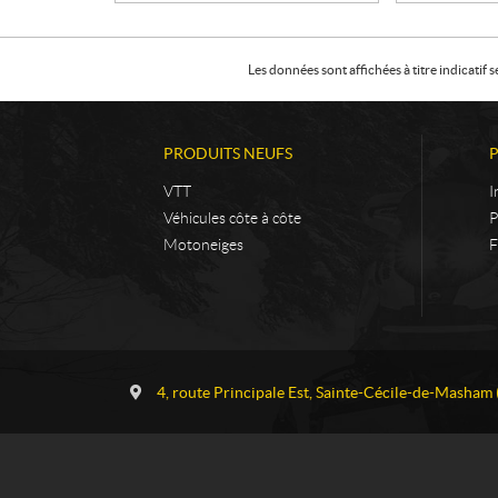
Les données sont affichées à titre indicati
PRODUITS NEUFS
VTT
I
Véhicules côte à côte
P
Motoneiges
F
C
G
o
a
4, route Principale Est
,
Sainte-Cécile-de-Masham
n
u
t
v
a
r
c
e