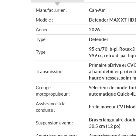
S
Manufacturier :
Can-Am
p
Modèle :
Defender MAX XT HD1
é
c
Année :
2026
i
Type :
Defender
f
i
95 ch/70 lb-pi, Rotax®
Type :
c
999 cc, refroidi par liq
a
Primaire pDrive et CV
t
Transmission :
à haut débit et protec
i
haute vitesses, point 
o
Groupe
Sélecteur de mode Turf/
n
motopropulseur :
automatique Quick-4
s
Assistance à la
Frein moteur CVTModes
conduite :
Bras triangulaire doub
Suspension avant :
30,5 cm (12 po)
Amortisseurs avant :
Amortisseurs à gaz bi