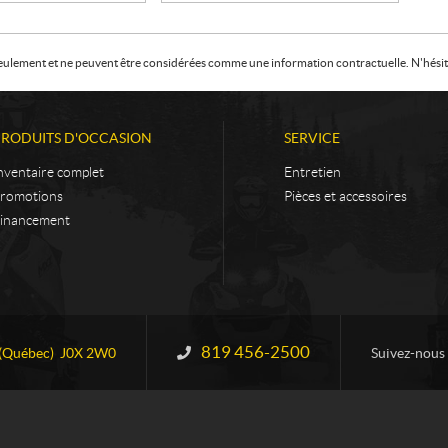
f seulement et ne peuvent être considérées comme une information contractuelle. N'hésite
PRODUITS D'OCCASION
SERVICE
nventaire complet
Entretien
romotions
Pièces et accessoires
inancement
819 456-2500
Information :
(Québec)
J0X 2W0
Suivez-nous