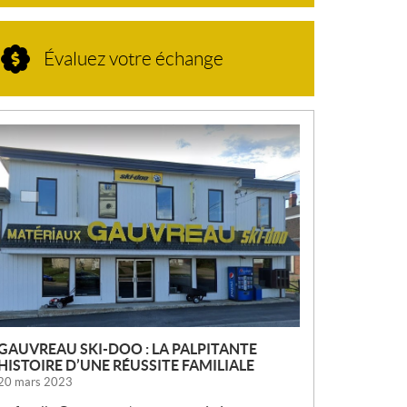
Évaluez votre échange
N
O
U
V
E
L
L
E
S
GAUVREAU SKI-DOO : LA PALPITANTE
HISTOIRE D’UNE RÉUSSITE FAMILIALE
20 mars 2023