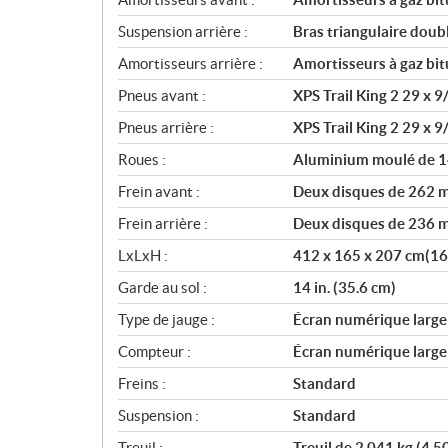
Suspension arrière :
Bras triangulaire dou
Amortisseurs arrière :
Amortisseurs à gaz bi
Pneus avant :
XPS Trail King 2 29 x 9
Pneus arrière :
XPS Trail King 2 29 x 9
Roues :
Aluminium moulé de 1
Frein avant :
Deux disques de 262 m
Frein arrière :
Deux disques de 236 m
LxLxH :
412 x 165 x 207 cm(162.
Garde au sol :
14 in. (35.6 cm)
Type de jauge :
Écran numérique large 
Compteur :
Écran numérique large 
Freins :
Standard
Suspension :
Standard
Treuil :
Treuil de 2 041 kg (4 5